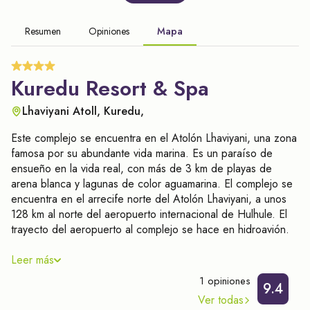
Resumen
Opiniones
Mapa
Kuredu Resort & Spa
Lhaviyani Atoll, Kuredu,
Este complejo se encuentra en el Atolón Lhaviyani, una zona
famosa por su abundante vida marina. Es un paraíso de
ensueño en la vida real, con más de 3 km de playas de
arena blanca y lagunas de color aguamarina. El complejo se
encuentra en el arrecife norte del Atolón Lhaviyani, a unos
128 km al norte del aeropuerto internacional de Hulhule. El
trayecto del aeropuerto al complejo se hace en hidroavión.
Este complejo tipo club es realmente la isla más romántica
Leer más
del mundo. Ofrece un concepto único, devolviéndole
1 opiniones
recuerdos del pasado y permitiéndole recrear esos
9.4
Ver todas
momentos felices. Consta de 330 habitaciones y sus