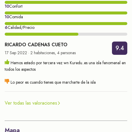
infantil y servicio de masajes. Además, podrá practicar esquí
10
Confort
acuático, moto acuática, submarinismo, vela, tenis o ir al
gimnasio. Hay 3 restaurantes principales y 3 restaurantes a la
10
Comida
carta.
6
Calidad/Precio
RICARDO CADENAS CUETO
9.4
17 Sep 2022 · 2 habitaciones, 4 personas
Hemos estado por tercera vez wn Kuredu..es una isla fenomenal en
todos los aspectos
Lo peor es cuando tienes que marcharte de la isla
Ver todas las valoraciones
Mapa