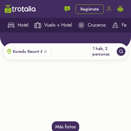
Regístrate
Hotel
Vuelo + Hotel
Cruceros
Ferr
1 hab, 2
×
personas
Más fotos