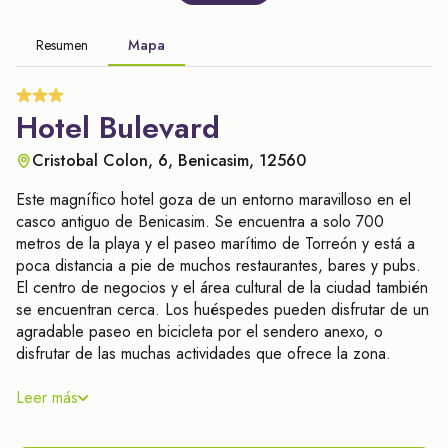
Resumen
Mapa
Hotel Bulevard
Cristobal Colon, 6, Benicasim, 12560
Este magnífico hotel goza de un entorno maravilloso en el
casco antiguo de Benicasim. Se encuentra a solo 700
metros de la playa y el paseo marítimo de Torreón y está a
poca distancia a pie de muchos restaurantes, bares y pubs.
El centro de negocios y el área cultural de la ciudad también
se encuentran cerca. Los huéspedes pueden disfrutar de un
agradable paseo en bicicleta por el sendero anexo, o
disfrutar de las muchas actividades que ofrece la zona.
Este hotel presenta un diseño elegante y moderno con un
Leer más
toque de sofisticación contemporánea, encajando
perfectamente con su entorno. Las habitaciones están