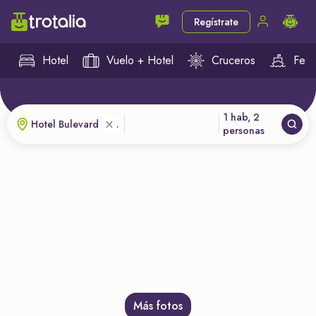
Regístrate
Hotel
Vuelo + Hotel
Cruceros
Ferr
1 hab, 2
×
personas
Más fotos