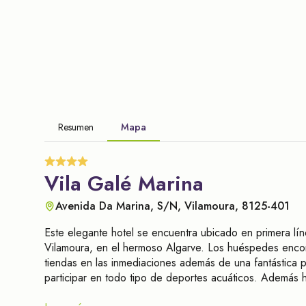
Resumen
Mapa
Vila Galé Marina
Avenida Da Marina, S/N, Vilamoura, 8125-401
Este elegante hotel se encuentra ubicado en primera líne
Vilamoura, en el hermoso Algarve. Los huéspedes encon
tiendas en las inmediaciones además de una fantástica p
participar en todo tipo de deportes acuáticos. Además 
El aeropuerto internacional de Faro se encuentra a un c