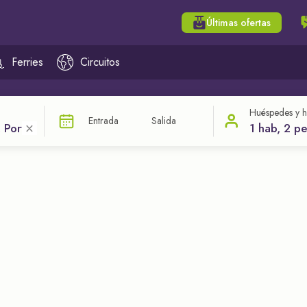
Últimas ofertas
Ferries
Circuitos
Huéspedes y h
Entrada
Salida
×
1 hab, 2 p