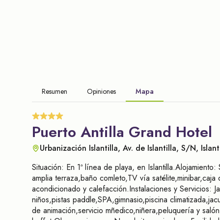
Resumen
Opiniones
Mapa
Puerto Antilla Grand Hotel
Urbanización Islantilla, Av. de Islantilla, S/N, Islan
Situación: En 1ª línea de playa, en Islantilla.Alojamien
amplia terraza,baño comleto,TV vía satélite,minibar,caja 
acondicionado y calefacción.Instalaciones y Servicios: Ja
niños,pistas paddle,SPA,gimnasio,piscina climatizada,ja
de animación,servicio mñedico,niñera,peluquería y salón