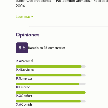
buffet.Observaciones: - No admiten animales.- Facilidad
2004.
Leer más
Opiniones
8.5
Basado en 18 comentarios
9.4
Personal
9.4
Servicios
9.1
Limpieza
10
Entorno
9.3
Confort
3.6
Comida