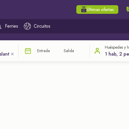
Últimas ofertas
Ferries
Circuitos
Huéspedes y h
Entrada
Salida
×
1 hab, 2 p