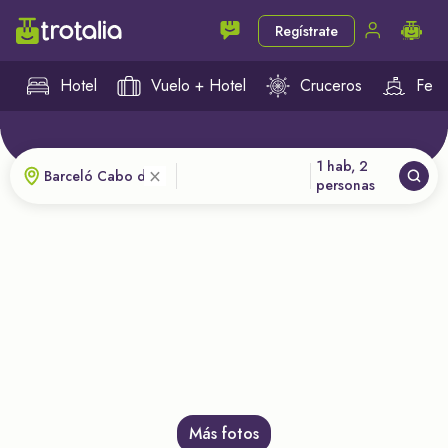
Regístrate
Hotel
Vuelo + Hotel
Cruceros
Ferr
1 hab, 2
×
personas
Más fotos