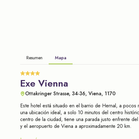
Resumen
Mapa
Exe Vienna
Ottakringer Strasse, 34-36, Viena, 1170
Este hotel está situado en el barrio de Hernal, a pocos
una ubicación ideal, a solo 10 minutos del centro históri
centro de la ciudad, tiene una parada justo enfrente d
y el aeropuerto de Viena a aproximadamente 20 km.
Renovado en 2006, este moderno hotel dispone de ve