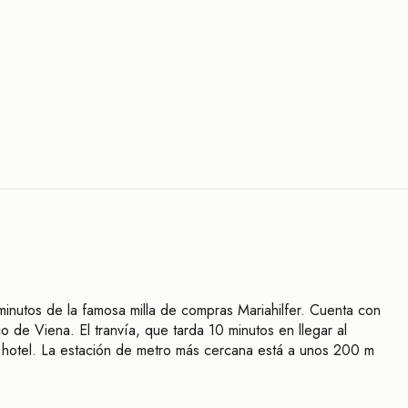
 minutos de la famosa milla de compras Mariahilfer. Cuenta con
co de Viena. El tranvía, que tarda 10 minutos en llegar al
el hotel. La estación de metro más cercana está a unos 200 m
stíbulo, ascensor y punto de acceso a WLAN. Las cómodas