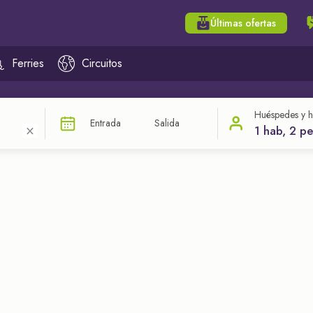
Últimas ofertas
Ferries
Circuitos
Huéspedes y h
Entrada
Salida
×
1 hab, 2 p