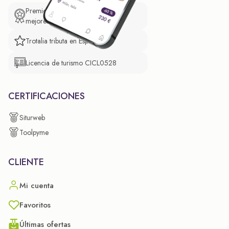
Premio de El Confidencial a las
mejores prácticas empresariales.
Trotalia tributa en España
Licencia de turismo CICL0528
CERTIFICACIONES
Siturweb
Toolpyme
CLIENTE
Mi cuenta
Favoritos
Últimas ofertas