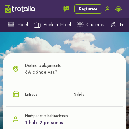
Regístrate
Hotel
Vuelo + Hotel
Cruceros
Ferr
Destino o alojamiento
¿CUÁL VA A SER TU PRÓXIMO TROTE?
Entrada
Salida
Ahorra en tus viajes con
nuestras ofertas
Huéspedes y habitaciones
1 hab, 2 personas