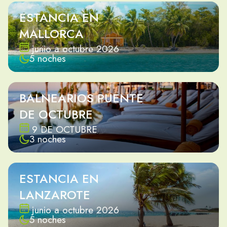
ESTANCIA EN
MALLORCA
junio a octubre 2026
5 noches
BALNEARIOS PUENTE
DE OCTUBRE
9 DE OCTUBRE
3 noches
ESTANCIA EN
LANZAROTE
junio a octubre 2026
5 noches