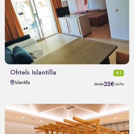
Ohtels Islantilla
9.1
Islantilla
35€
desde
noche