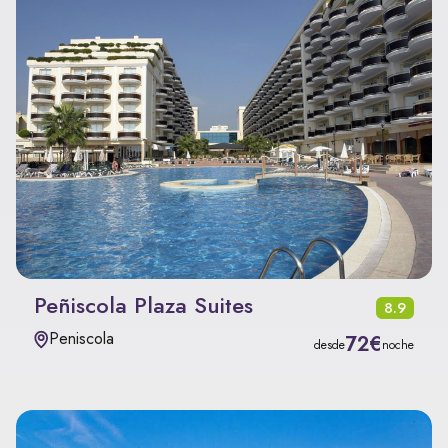
Peñiscola Plaza Suites
8.9
Peniscola
72€
desde
noche