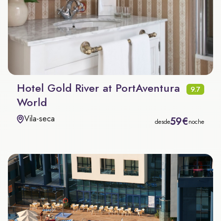
Hotel Gold River at PortAventura
9.7
World
Vila-seca
59€
desde
noche