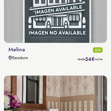
Melina
6.0
Benidorm
54€
desde
noche