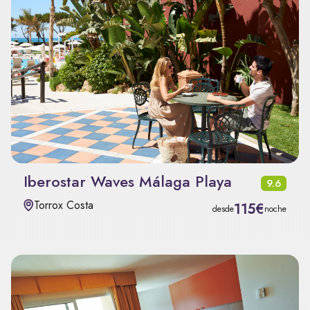
Iberostar Waves Málaga Playa
9.6
Torrox Costa
115€
desde
noche