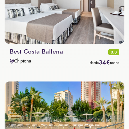
Best Costa Ballena
8.8
Chipiona
34€
desde
noche