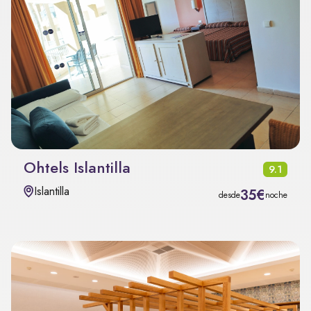
Ohtels Islantilla
9.1
Islantilla
35€
desde
noche