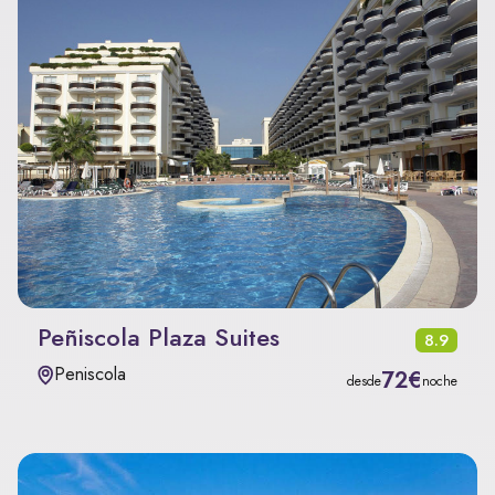
Peñiscola Plaza Suites
8.9
Peniscola
72€
desde
noche