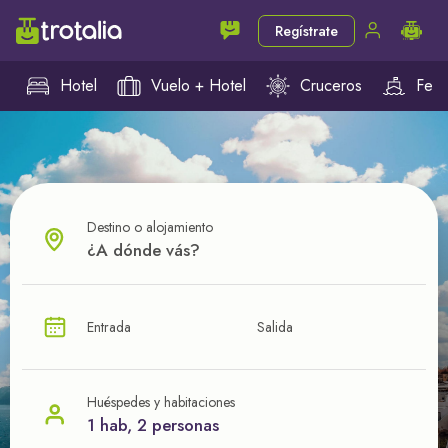
Regístrate
Hotel
Vuelo + Hotel
Cruceros
Ferr
Destino o alojamiento
¿CUÁL VA A SER TU PRÓXIMO TROTE?
Entrada
Salida
Ahorra en tus viajes con
nuestras ofertas
Huéspedes y habitaciones
1 hab, 2 personas