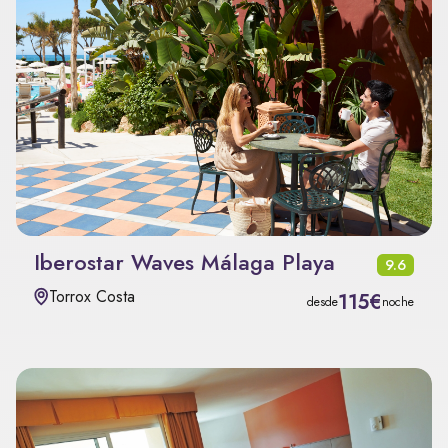
Iberostar Waves Málaga Playa
9.6
Torrox Costa
115€
desde
noche