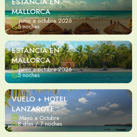
ESTANCIA EN
MALLORCA
junio a octubre 2026
5 noches
ESTANCIA EN
MALLORCA
junio a octubre 2026
5 noches
VUELO + HOTEL
LANZAROTE
Mayo a Octubre
8 días / 7 noches