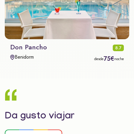
Don Pancho
8.7
Benidorm
75€
desde
noche
Da gusto viajar