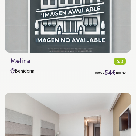
Melina
6.0
Benidorm
54€
desde
noche