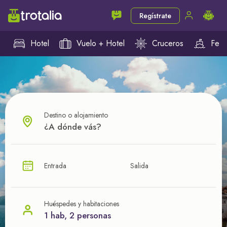
Regístrate
Hotel
Vuelo + Hotel
Cruceros
Ferr
Destino o alojamiento
¿CUÁL VA A SER TU PRÓXIMO TROTE?
Entrada
Salida
Ahorra en tus viajes con
nuestras ofertas
Huéspedes y habitaciones
1 hab, 2 personas