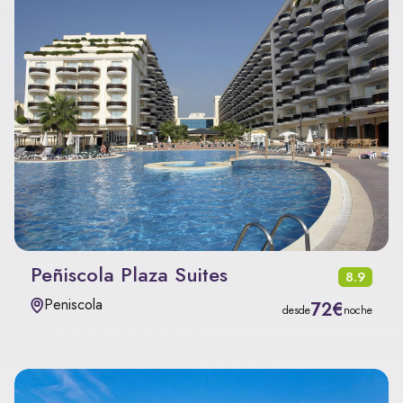
Peñiscola Plaza Suites
8.9
Peniscola
72€
desde
noche