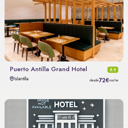
Puerto Antilla Grand Hotel
8.9
Islantilla
72€
desde
noche