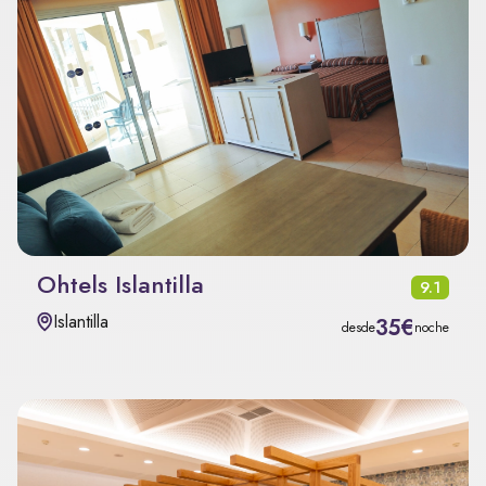
Ohtels Islantilla
9.1
Islantilla
35€
desde
noche