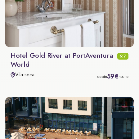
Hotel Gold River at PortAventura
9.7
World
Vila-seca
59€
desde
noche