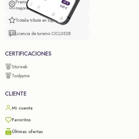
Premio de El Confidencial a las
mejores prácticas empresariales.
Trotalia tributa en España
Licencia de turismo CICL0528
CERTIFICACIONES
Siturweb
Toolpyme
CLIENTE
Mi cuenta
Favoritos
Últimas ofertas