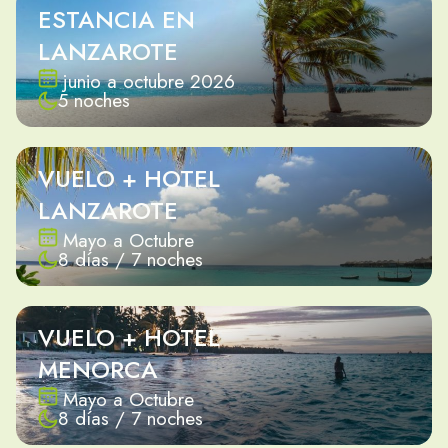
ESTANCIA EN
LANZAROTE
junio a octubre 2026
5 noches
VUELO + HOTEL
LANZAROTE
Mayo a Octubre
8 días / 7 noches
VUELO + HOTEL
MENORCA
Mayo a Octubre
8 días / 7 noches