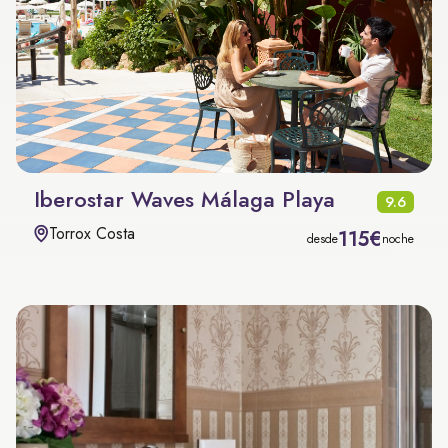
Iberostar Waves Málaga Playa
9.6
Torrox Costa
115€
desde
noche