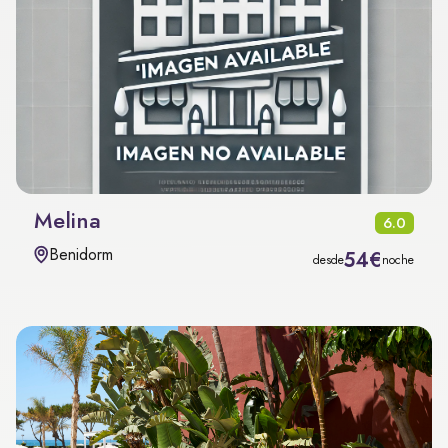
Melina
6.0
Benidorm
54€
desde
noche