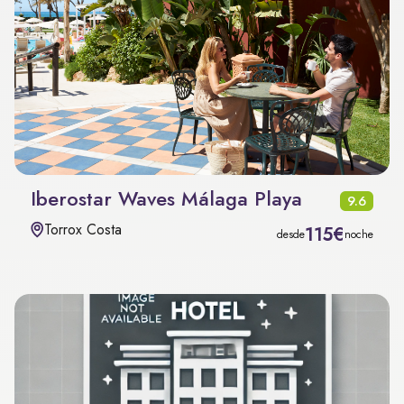
Iberostar Waves Málaga Playa
9.6
Torrox Costa
115€
desde
noche