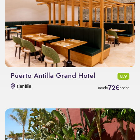
Puerto Antilla Grand Hotel
8.9
Islantilla
72€
desde
noche