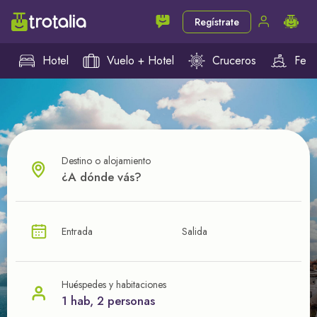
Regístrate
Hotel
Vuelo + Hotel
Cruceros
Ferr
Destino o alojamiento
¿CUÁL VA A SER TU PRÓXIMO TROTE?
Entrada
Salida
Ahorra en tus viajes con
nuestras ofertas
Huéspedes y habitaciones
1 hab, 2 personas