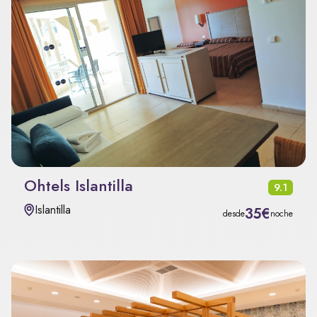
Ohtels Islantilla
9.1
Islantilla
35€
desde
noche