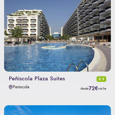
Peñiscola Plaza Suites
8.9
Peniscola
72€
desde
noche