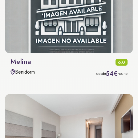
Melina
6.0
Benidorm
54€
desde
noche