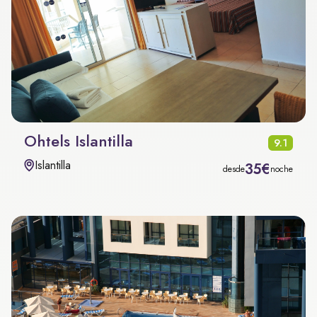
Ohtels Islantilla
9.1
Islantilla
35€
desde
noche