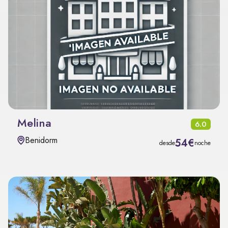
Melina
6.0
Benidorm
54€
desde
noche