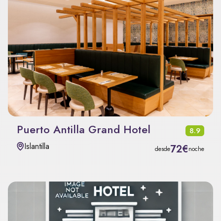
Puerto Antilla Grand Hotel
8.9
Islantilla
72€
desde
noche