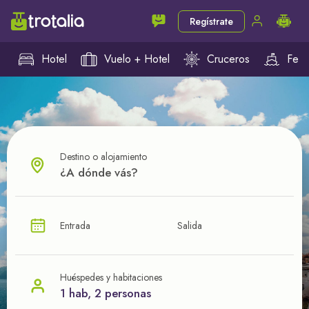
Regístrate
Hotel
Vuelo + Hotel
Cruceros
Ferr
Destino o alojamiento
¿CUÁL VA A SER TU PRÓXIMO TROTE?
Entrada
Salida
Ahorra en tus viajes con
nuestras ofertas
Huéspedes y habitaciones
1 hab, 2 personas