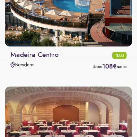
Madeira Centro
10.0
Benidorm
108€
desde
noche