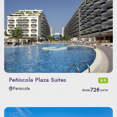
Peñiscola Plaza Suites
8.9
Peniscola
72€
desde
noche