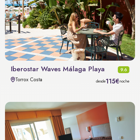
Iberostar Waves Málaga Playa
9.6
Torrox Costa
115€
desde
noche