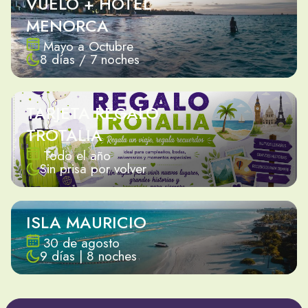
VUELO + HOTEL
MENORCA
Mayo a Octubre
8 días / 7 noches
TARJETA REGALO
TROTALIA
Todo el año
Sin prisa por volver
ISLA MAURICIO
30 de agosto
9 días | 8 noches