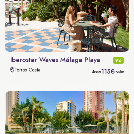
Iberostar Waves Málaga Playa
9.6
Torrox Costa
115€
desde
noche