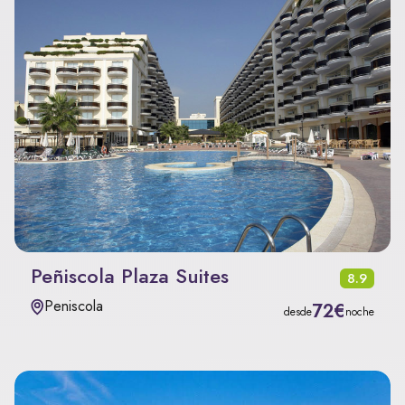
Peñiscola Plaza Suites
8.9
Peniscola
72€
desde
noche