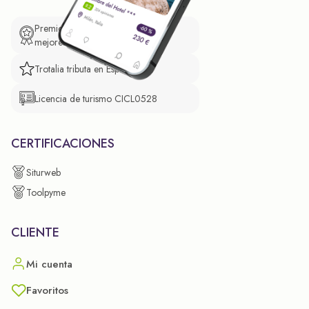
Premio de El Confidencial a las
mejores prácticas empresariales.
Trotalia tributa en España
Licencia de turismo CICL0528
CERTIFICACIONES
Siturweb
Toolpyme
CLIENTE
Mi cuenta
Favoritos