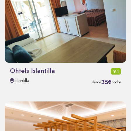
Ohtels Islantilla
9.1
Islantilla
35€
desde
noche