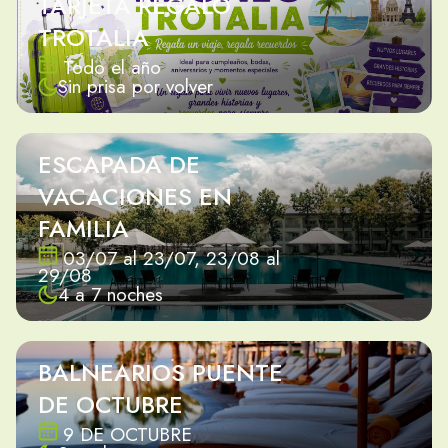
TARJETA REGALO
TROTALIA
Todo el año
Sin prisa por volver
ESCAPADA DE
VACACIONES EN
FAMILIA
03/07 al 23/07, 23/08 al
29/08
4 a 7 noches
BALNEARIOS PUENTE
DE OCTUBRE
9 DE OCTUBRE