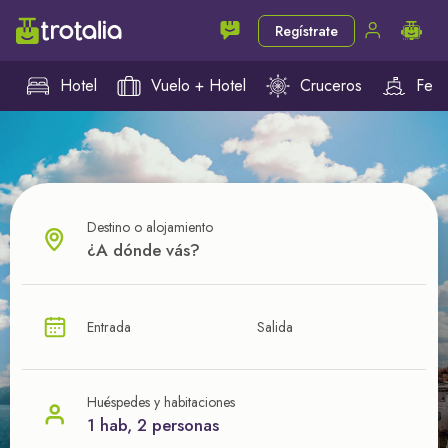
Regístrate
Hotel
Vuelo + Hotel
Cruceros
Ferr
Destino o alojamiento
¿CUÁL VA A SER TU PRÓXIMO TROTE?
Entrada
Salida
Ahorra en tus viajes con
nuestras ofertas
Huéspedes y habitaciones
1 hab, 2 personas