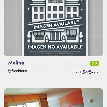
Melina
6.0
Benidorm
54€
desde
noche