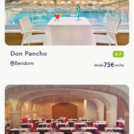
Don Pancho
8.7
Benidorm
75€
desde
noche