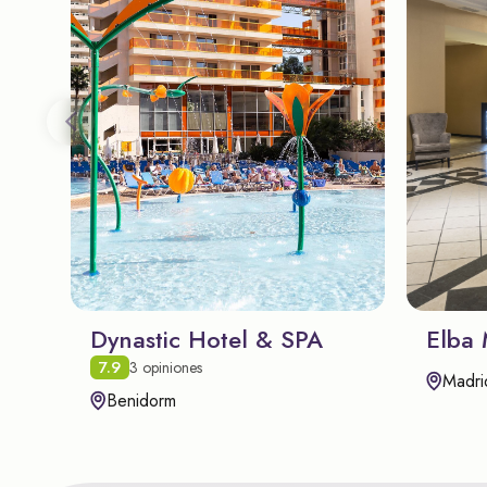
Dynastic Hotel & SPA
Elba 
7.9
3 opiniones
Madri
Benidorm