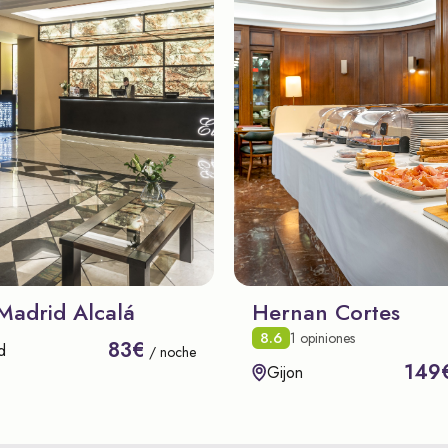
Madrid Alcalá
Hernan Cortes
8.6
1 opiniones
83€
d
/ noche
149
Gijon