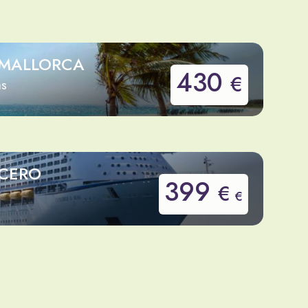
 MALLORCA
430
€
as
UCERO
399
€
€