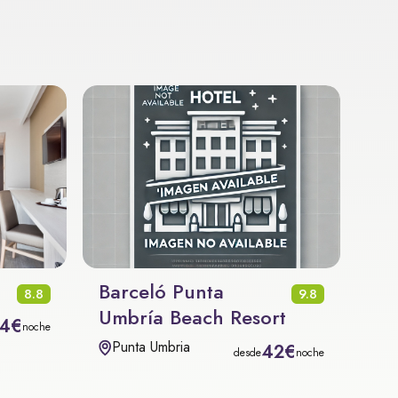
Barceló Punta
8.8
9.8
Umbría Beach Resort
4€
noche
Punta Umbria
42€
desde
noche