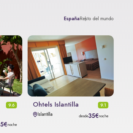
España
Resto del mundo
Ohtels Islantilla
9.6
9.1
Islantilla
35€
desde
noche
15€
noche