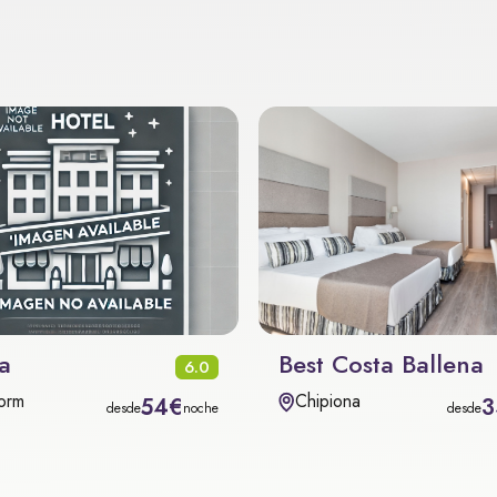
a
Best Costa Ballena
6.0
orm
Chipiona
54€
3
desde
noche
desde