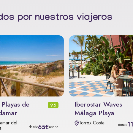
os por nuestros viajeros
 Playas de
Iberostar Waves
9.5
damar
Málaga Playa
amar del
Torrox Costa
1
desde
65€
desde
noche
a