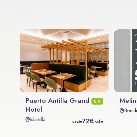
Puerto Antilla Grand
Melin
8.9
Hotel
Benid
Islantilla
72€
desde
noche