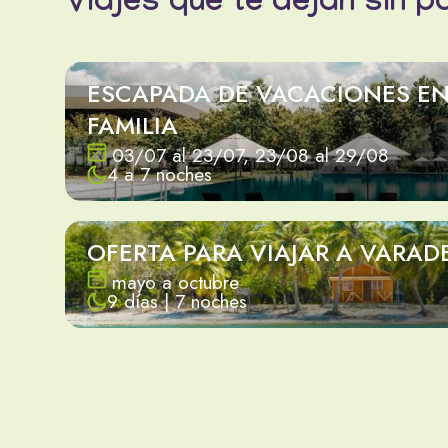
Viajes que te dejan sin p
ESCAPADA DE VACACIONES E
FAMILIA
03/07 al 23/07, 23/08 al 29/08
4 a 7 noches
OFERTA PARA VIAJAR A VARAD
mayo a octubre
9 días | 7 noches