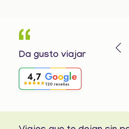
Da gusto viajar
G
o
o
g
l
e
4,7
120 reseñas