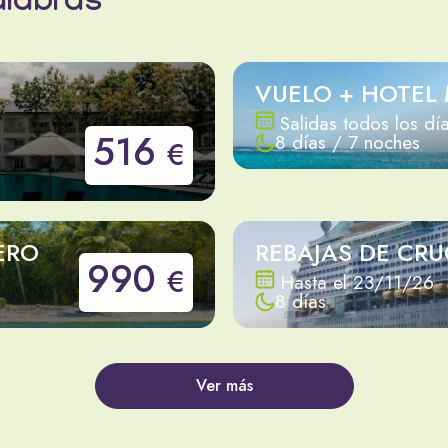
alabras
N
VUELO + HOTEL
Salidas todos los dí
516
8 días / 7 noches
€
ERO
REBAJAS DE CR
990
€
Hasta el 23/11/26
8 días
Ver más