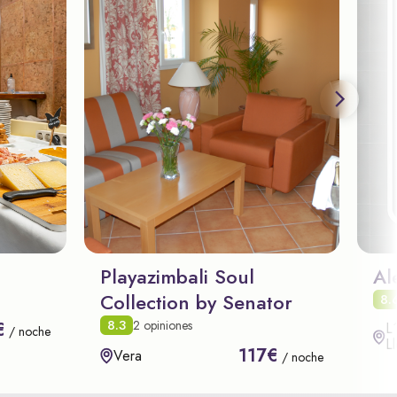
Playazimbali Soul
Al
Collection by Senator
8.
8.3
2 opiniones
€
L
/ noche
L
117€
Vera
/ noche