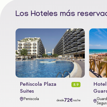
Los Hoteles más reservad
Peñiscola Plaza
Hotel
8.9
Suites
Guar
Guard
Peniscola
72€
desde
noche
Segur