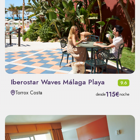
Iberostar Waves Málaga Playa
9.6
Torrox Costa
115€
desde
noche