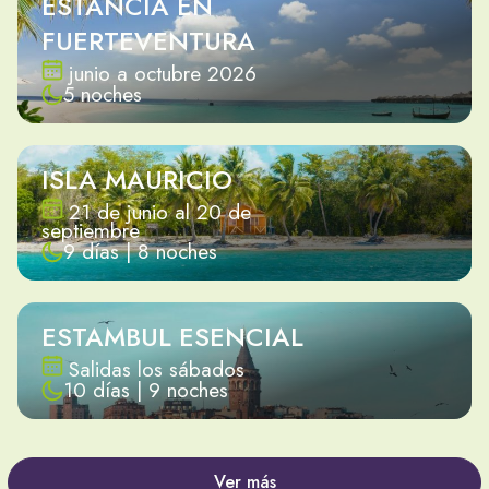
ESTANCIA EN
FUERTEVENTURA
junio a octubre 2026
5 noches
ISLA MAURICIO
21 de junio al 20 de
septiembre
9 días | 8 noches
ESTAMBUL ESENCIAL
Salidas los sábados
10 días | 9 noches
Ver más