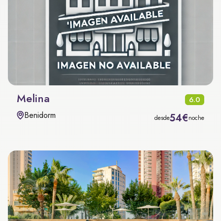
Melina
6.0
Benidorm
54€
desde
noche