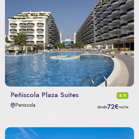
Peñiscola Plaza Suites
8.9
Peniscola
72€
desde
noche