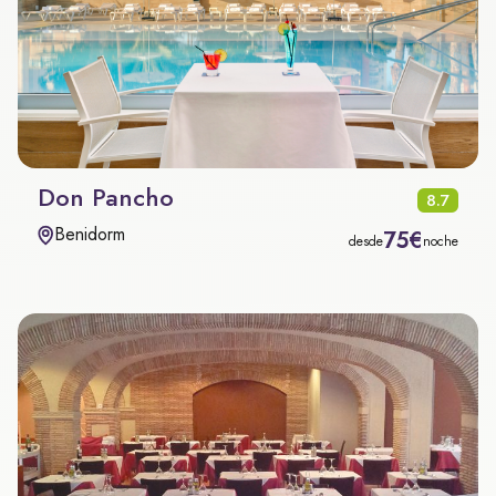
Don Pancho
8.7
Benidorm
75€
desde
noche