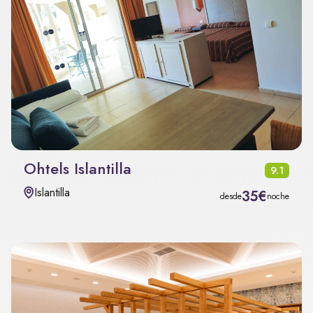
Ohtels Islantilla
9.1
Islantilla
35€
desde
noche