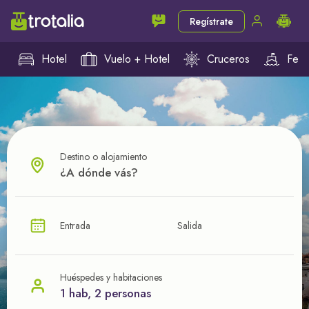
Regístrate
Hotel
Vuelo + Hotel
Cruceros
Ferr
Destino o alojamiento
¿CUÁL VA A SER TU PRÓXIMO TROTE?
Entrada
Salida
Ahorra en tus viajes con
nuestras ofertas
Huéspedes y habitaciones
1 hab, 2 personas