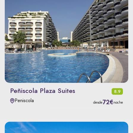
Peñiscola Plaza Suites
8.9
Peniscola
72€
desde
noche