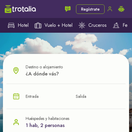
Regístrate
Hotel
Vuelo + Hotel
Cruceros
Ferr
Destino o alojamiento
¿CUÁL VA A SER TU PRÓXIMO TROTE?
Entrada
Salida
Ahorra en tus viajes con
nuestras ofertas
Huéspedes y habitaciones
1 hab, 2 personas