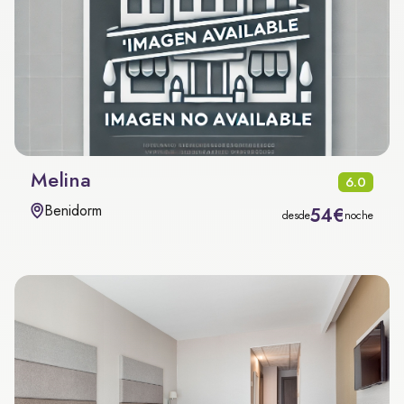
Melina
6.0
Benidorm
54€
desde
noche