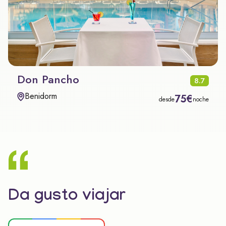
Don Pancho
8.7
Benidorm
75€
desde
noche
Da gusto viajar