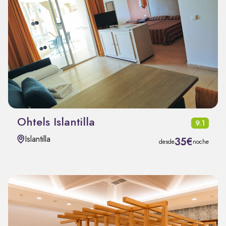
Ohtels Islantilla
9.1
Islantilla
35€
desde
noche