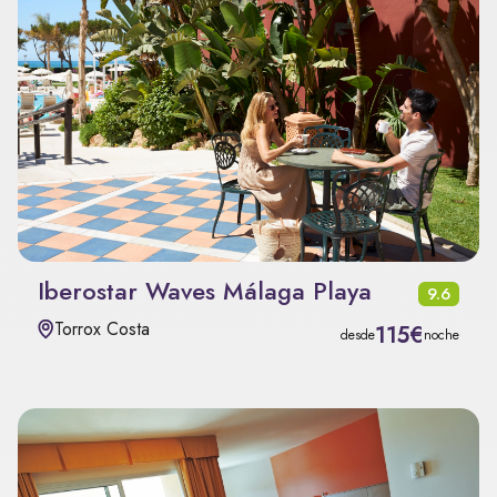
Iberostar Waves Málaga Playa
9.6
Torrox Costa
115€
desde
noche