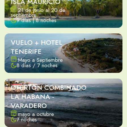
ISLA MAURICIO
21 de junio al 20 de
septiembre
9 días | 8 noches
VUELO + HOTEL
TENERIFE
Mayo a Septiembre
8 días / 7 noches
OFERTON COMBINADO
LA HABANA -
VARADERO
mayo a octubre
7 noches