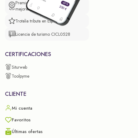
Premio de El Confidencial a las
mejores prácticas empresariales.
Trotalia tributa en España
Licencia de turismo CICL0528
CERTIFICACIONES
Siturweb
Toolpyme
CLIENTE
Mi cuenta
Favoritos
Últimas ofertas