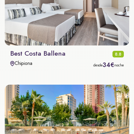
Best Costa Ballena
8.8
Chipiona
34€
desde
noche