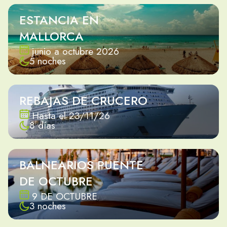
ESTANCIA EN
MALLORCA
junio a octubre 2026
5 noches
REBAJAS DE CRUCERO
Hasta el 23/11/26
8 días
BALNEARIOS PUENTE
DE OCTUBRE
9 DE OCTUBRE
3 noches