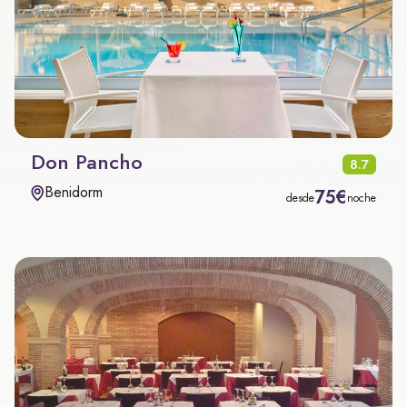
Don Pancho
8.7
Benidorm
75€
desde
noche