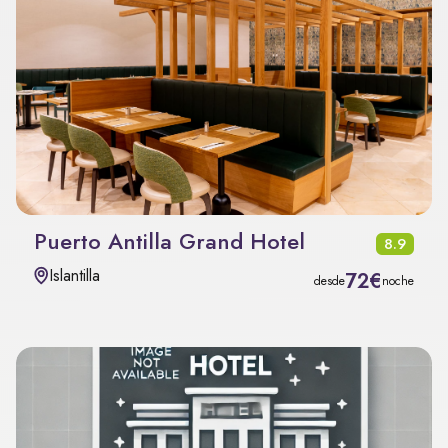
Puerto Antilla Grand Hotel
8.9
Islantilla
72€
desde
noche