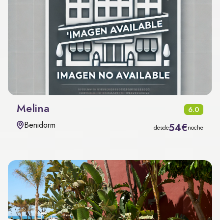
Melina
6.0
Benidorm
54€
desde
noche