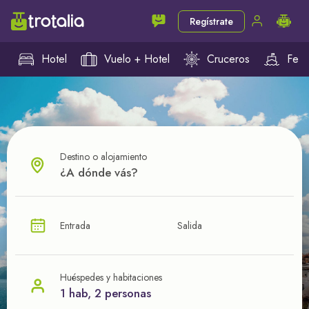
Regístrate
Hotel
Vuelo + Hotel
Cruceros
Ferr
Destino o alojamiento
¿CUÁL VA A SER TU PRÓXIMO TROTE?
Entrada
Salida
Ahorra en tus viajes con
nuestras ofertas
Huéspedes y habitaciones
1 hab, 2 personas