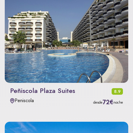
Peñiscola Plaza Suites
8.9
Peniscola
72€
desde
noche