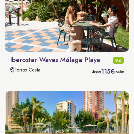
Iberostar Waves Málaga Playa
9.6
Torrox Costa
115€
desde
noche