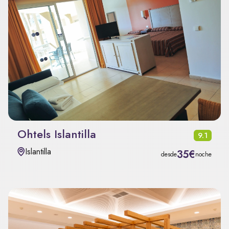
Ohtels Islantilla
9.1
Islantilla
35€
desde
noche