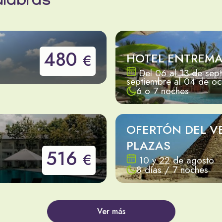
alabras
480
HOTEL ENTREMA
€
Del 06 al 13 de sep
septiembre al 04 de o
6 o 7 noches
N
OFERTÓN DEL V
PLAZAS
516
€
10 y 22 de agosto
8 días / 7 noches
Ver más