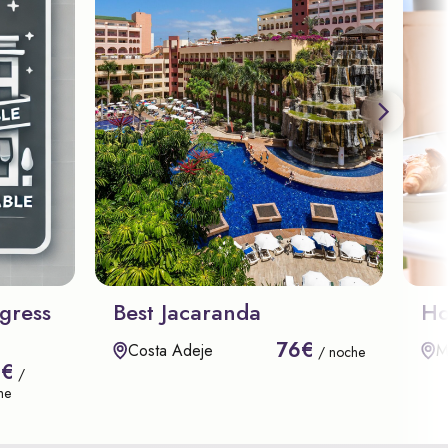
gress
Best Jacaranda
Ho
76€
Costa Adeje
M
/ noche
8€
/
he