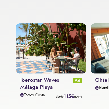
Iberostar Waves
Ohtels
9.6
Málaga Playa
Islantil
Torrox Costa
115€
desde
noche