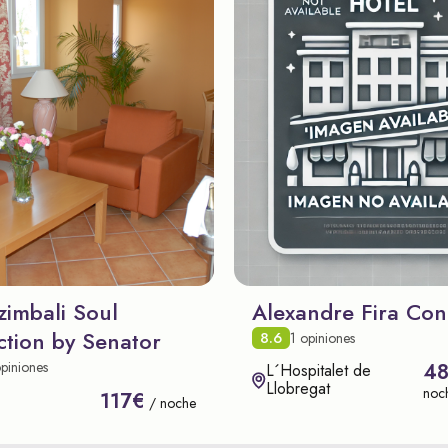
zimbali Soul
Alexandre Fira Con
ction by Senator
8.6
1 opiniones
piniones
4
L´Hospitalet de
Llobregat
noc
117€
/ noche