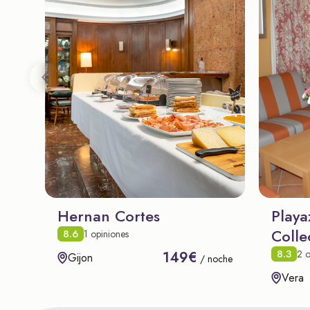
Hernan Cortes
Playa
Colle
8.6
1 opiniones
8.3
2 o
149€
Gijon
/ noche
Vera