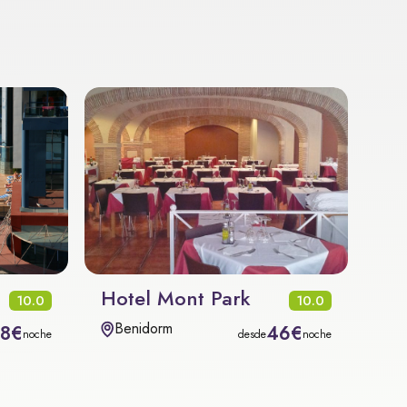
Hotel Mont Park
10.0
10.0
Benidorm
08€
46€
noche
desde
noche