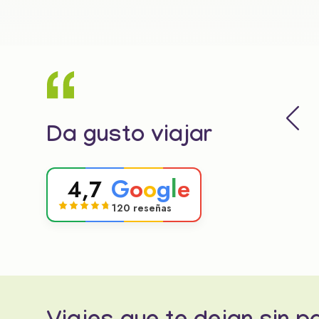
Da gusto viajar
G
o
o
g
l
e
4,7
120 reseñas