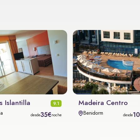
 Islantilla
Madeira Centro
9.1
la
Benidorm
35€
1
desde
noche
desde