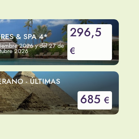
296,5
RES & SPA 4*
tiembre 2026 y del 27 de
€
ctubre 2026
ERANO - ÚLTIMAS
685
€