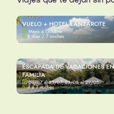
Viajes que te dejan sin p
VUELO + HOTEL LANZAROTE
Mayo a Octubre
8 días / 7 noches
ESCAPADA DE VACACIONES E
FAMILIA
03/07 al 23/07, 23/08 al 29/08
4 a 7 noches