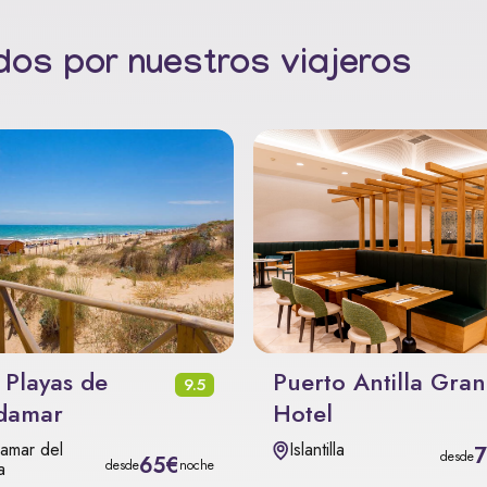
os por nuestros viajeros
 Playas de
Puerto Antilla Gra
9.5
damar
Hotel
amar del
Islantilla
desde
65€
desde
noche
a