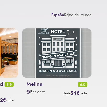
España
Resto del mundo
nd
Melina
8.9
6.0
Benidorm
54€
desde
noche
72€
noche