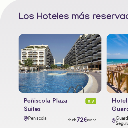
Los Hoteles más reservad
Peñiscola Plaza
Hotel
8.9
Suites
Guar
Guard
Peniscola
72€
desde
noche
Segur