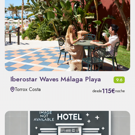
Iberostar Waves Málaga Playa
9.6
Torrox Costa
115€
desde
noche