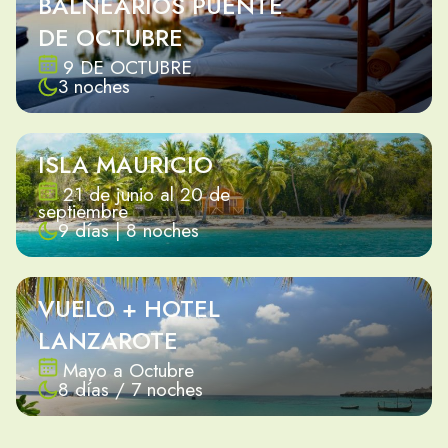
BALNEARIOS PUENTE
DE OCTUBRE
9 DE OCTUBRE
3 noches
ISLA MAURICIO
21 de junio al 20 de
septiembre
9 días | 8 noches
VUELO + HOTEL
LANZAROTE
Mayo a Octubre
8 días / 7 noches