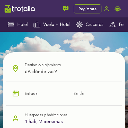
Regístrate
Hotel
Vuelo + Hotel
Cruceros
Ferr
Destino o alojamiento
¿CUÁL VA A SER TU PRÓXIMO TROTE?
Entrada
Salida
Ahorra en tus viajes con
nuestras ofertas
Huéspedes y habitaciones
1 hab, 2 personas