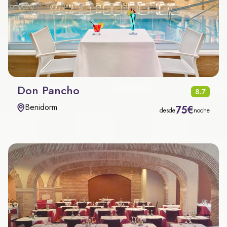
Don Pancho
8.7
Benidorm
75€
desde
noche