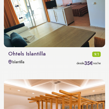
Ohtels Islantilla
9.1
Islantilla
35€
desde
noche