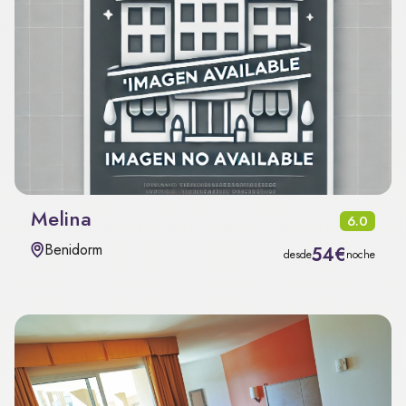
Melina
6.0
Benidorm
54€
desde
noche