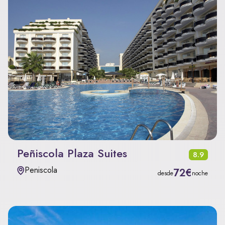
Peñiscola Plaza Suites
8.9
Peniscola
72€
desde
noche