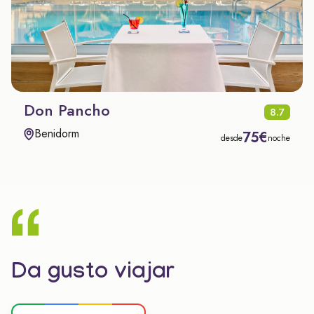
Don Pancho
8.7
Benidorm
75€
desde
noche
Da gusto viajar