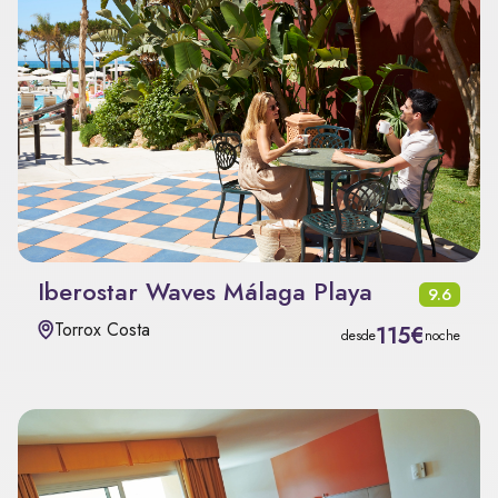
Iberostar Waves Málaga Playa
9.6
Torrox Costa
115€
desde
noche