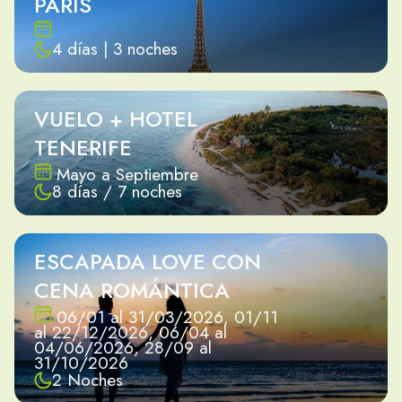
PARÍS
4 días | 3 noches
VUELO + HOTEL
TENERIFE
Mayo a Septiembre
8 días / 7 noches
ESCAPADA LOVE CON
CENA ROMÁNTICA
06/01 al 31/03/2026, 01/11
al 22/12/2026, 06/04 al
04/06/2026, 28/09 al
31/10/2026
2 Noches