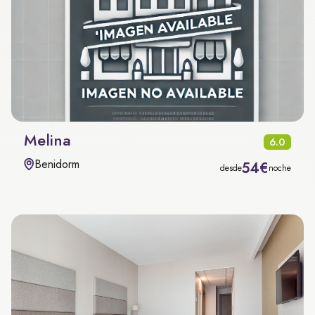
Melina
6.0
Benidorm
54€
desde
noche