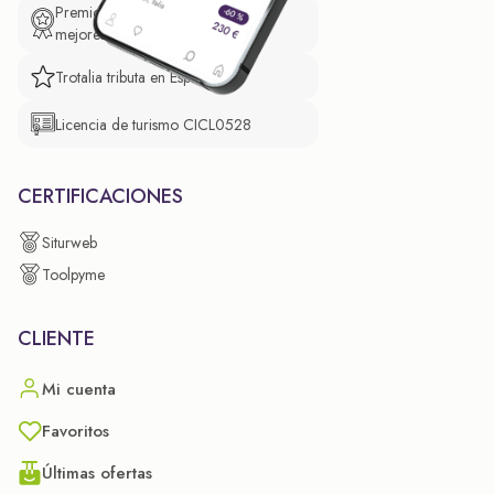
Premio de El Confidencial a las
mejores prácticas empresariales.
Trotalia tributa en España
Licencia de turismo CICL0528
CERTIFICACIONES
Siturweb
Toolpyme
CLIENTE
Mi cuenta
Favoritos
Últimas ofertas