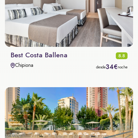
Best Costa Ballena
8.8
Chipiona
34€
desde
noche