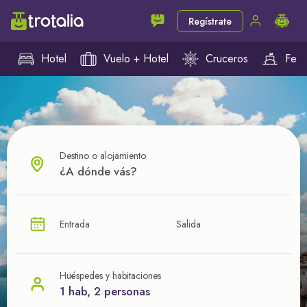
Regístrate
Hotel
Vuelo + Hotel
Cruceros
Ferr
Destino o alojamiento
¿CUÁL VA A SER TU PRÓXIMO TROTE?
Entrada
Salida
Ahorra en tus viajes con
nuestras ofertas
Huéspedes y habitaciones
1 hab, 2 personas