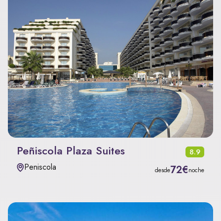
Peñiscola Plaza Suites
8.9
Peniscola
72€
desde
noche