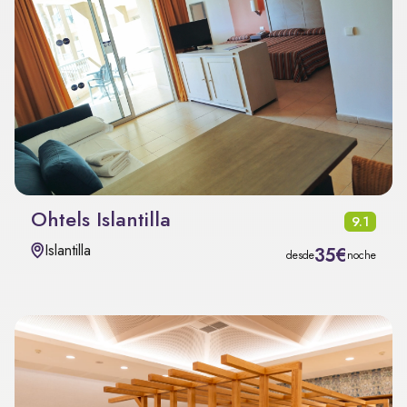
Ohtels Islantilla
9.1
Islantilla
35€
desde
noche