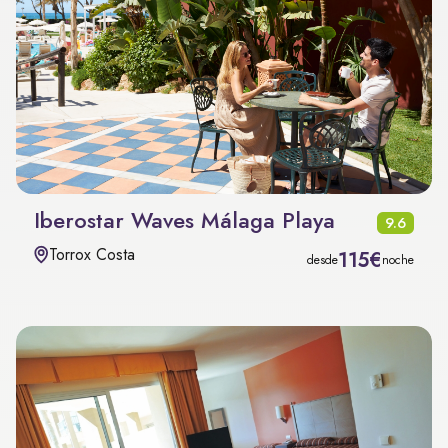
Iberostar Waves Málaga Playa
9.6
Torrox Costa
115€
desde
noche