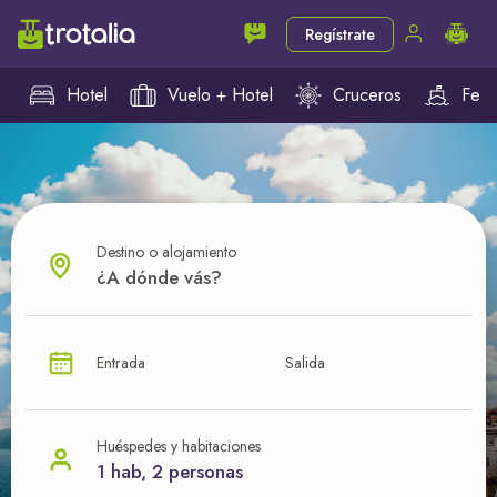
Regístrate
Hotel
Vuelo + Hotel
Cruceros
Ferr
Destino o alojamiento
¿CUÁL VA A SER TU PRÓXIMO TROTE?
Entrada
Salida
Ahorra en tus viajes con
nuestras ofertas
Huéspedes y habitaciones
1 hab, 2 personas