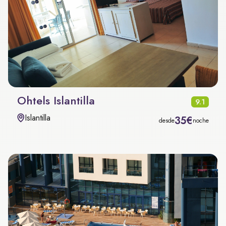
Ohtels Islantilla
9.1
Islantilla
35€
desde
noche