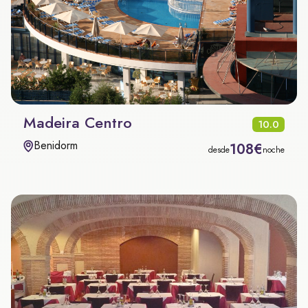
Madeira Centro
10.0
Benidorm
108€
desde
noche