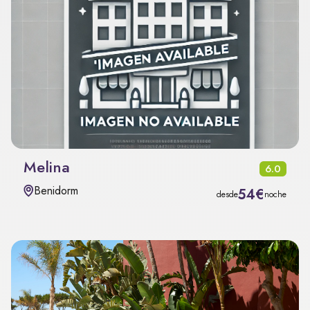
Melina
6.0
Benidorm
54€
desde
noche