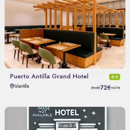
Puerto Antilla Grand Hotel
8.9
Islantilla
72€
desde
noche