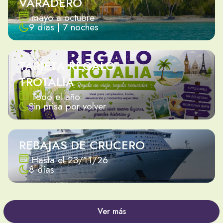
VARADERO
mayo a octubre
9 días | 7 noches
TARJETA REGALO
TROTALIA
Todo el año
Sin prisa por volver
REBAJAS DE CRUCERO
Hasta el 23/11/26
8 días
Ver más