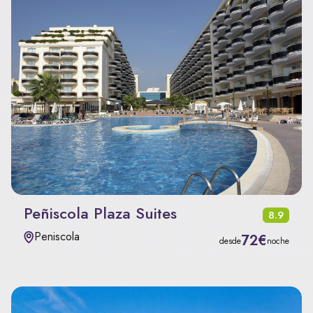
Peñiscola Plaza Suites
8.9
Peniscola
72€
desde
noche