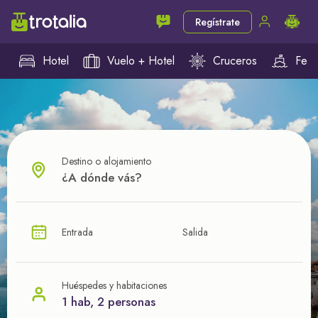
Regístrate
Hotel
Vuelo + Hotel
Cruceros
Ferr
Destino o alojamiento
¿CUÁL VA A SER TU PRÓXIMO TROTE?
Entrada
Salida
Ahorra en tus viajes con
nuestras ofertas
Huéspedes y habitaciones
1 hab, 2 personas