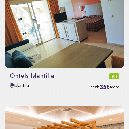
Ohtels Islantilla
9.1
Islantilla
35€
desde
noche