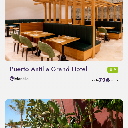
Puerto Antilla Grand Hotel
8.9
Islantilla
72€
desde
noche