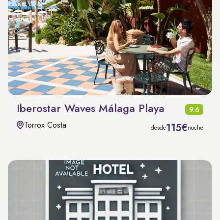
Iberostar Waves Málaga Playa
9.6
Torrox Costa
115€
desde
noche