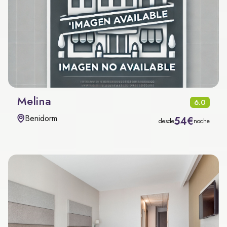
Melina
6.0
Benidorm
54€
desde
noche