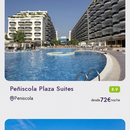
Peñiscola Plaza Suites
8.9
Peniscola
72€
desde
noche