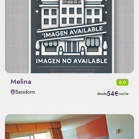
Melina
6.0
Benidorm
54€
desde
noche