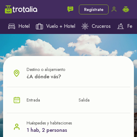
Regístrate
Hotel
Vuelo + Hotel
Cruceros
Ferr
Destino o alojamiento
¿CUÁL VA A SER TU PRÓXIMO TROTE?
Entrada
Salida
Ahorra en tus viajes con
nuestras ofertas
Huéspedes y habitaciones
1 hab, 2 personas