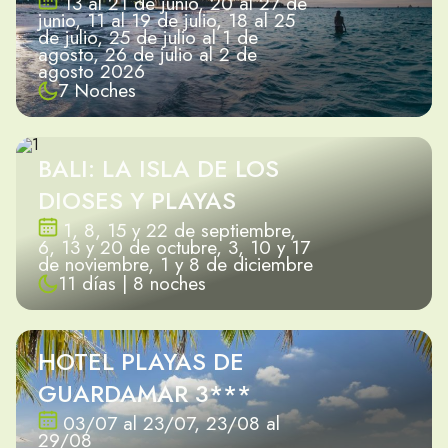
13 al 21 de junio, 20 al 27 de
junio, 11 al 19 de julio, 18 al 25
de julio, 25 de julio al 1 de
agosto, 26 de julio al 2 de
agosto 2026
7 Noches
BALI: LA ISLA DE LOS
DIOSES Y PLAYAS
1, 8, 15 y 22 de septiembre,
6, 13 y 20 de octubre, 3, 10 y 17
de noviembre, 1 y 8 de diciembre
11 días | 8 noches
HOTEL PLAYAS DE
GUARDAMAR 3***
03/07 al 23/07, 23/08 al
29/08