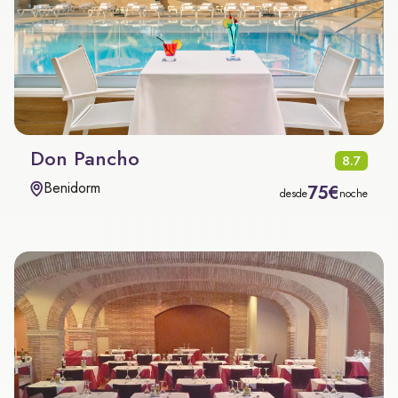
Don Pancho
8.7
Benidorm
75€
desde
noche