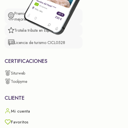
Premio de El Confidencial a las
mejores prácticas empresariales.
Trotalia tributa en España
Licencia de turismo CICL0528
CERTIFICACIONES
Siturweb
Toolpyme
CLIENTE
Mi cuenta
Favoritos