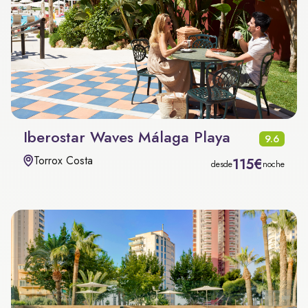
Iberostar Waves Málaga Playa
9.6
Torrox Costa
115€
desde
noche