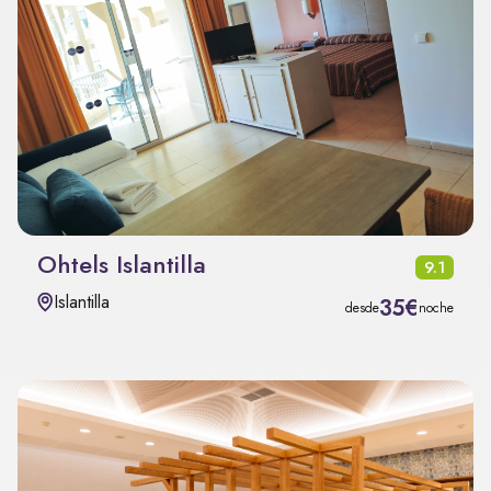
Ohtels Islantilla
9.1
Islantilla
35€
desde
noche