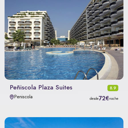
Peñiscola Plaza Suites
8.9
Peniscola
72€
desde
noche