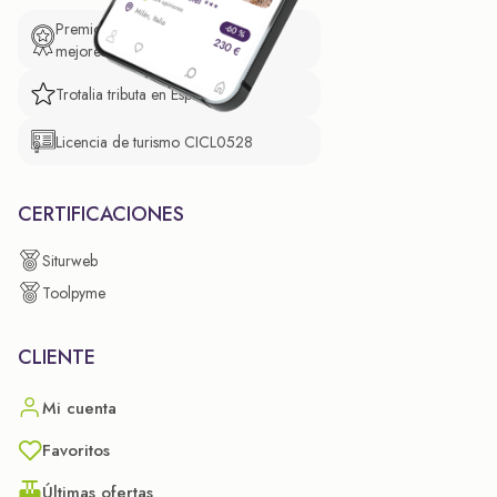
Premio de El Confidencial a las
mejores prácticas empresariales.
Trotalia tributa en España
Licencia de turismo CICL0528
CERTIFICACIONES
Siturweb
Toolpyme
CLIENTE
Mi cuenta
Favoritos
Últimas ofertas