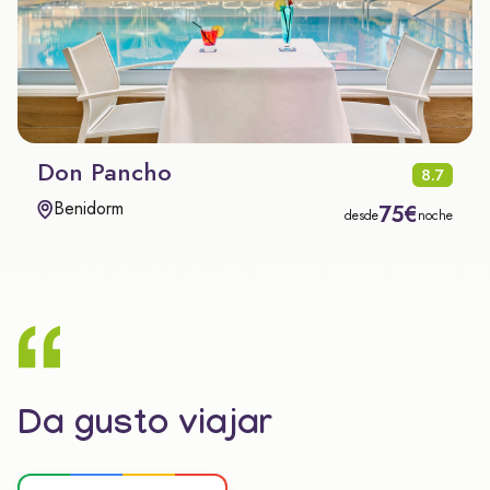
Don Pancho
8.7
Benidorm
75€
desde
noche
Da gusto viajar