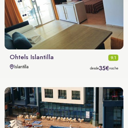
Ohtels Islantilla
9.1
Islantilla
35€
desde
noche