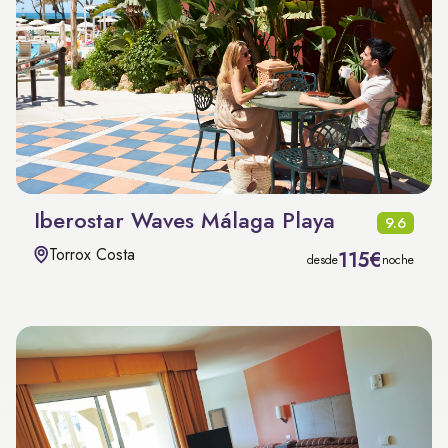
Iberostar Waves Málaga Playa
9.6
Torrox Costa
115€
desde
noche