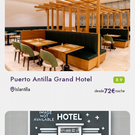
Puerto Antilla Grand Hotel
8.9
Islantilla
72€
desde
noche