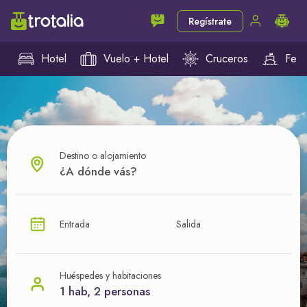
Regístrate
Hotel
Vuelo + Hotel
Cruceros
Ferr
Destino o alojamiento
¿CUÁL VA A SER TU PRÓXIMO TROTE?
Entrada
Salida
Ahorra en tus viajes con
nuestras ofertas
Huéspedes y habitaciones
1 hab, 2 personas