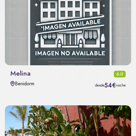
Melina
6.0
Benidorm
54€
desde
noche