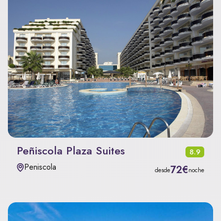
Peñiscola Plaza Suites
8.9
Peniscola
72€
desde
noche