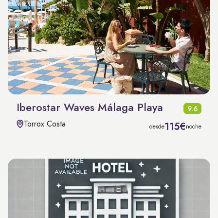
Iberostar Waves Málaga Playa
9.6
Torrox Costa
115€
desde
noche