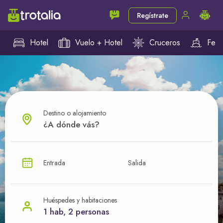
Regístrate
Hotel
Vuelo + Hotel
Cruceros
Ferr
Destino o alojamiento
¿CUÁL VA A SER TU PRÓXIMO TROTE?
Entrada
Salida
Ahorra en tus viajes con
nuestras ofertas
Huéspedes y habitaciones
1 hab, 2 personas