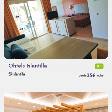
Ohtels Islantilla
9.1
Islantilla
35€
desde
noche