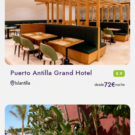
Puerto Antilla Grand Hotel
8.9
Islantilla
72€
desde
noche