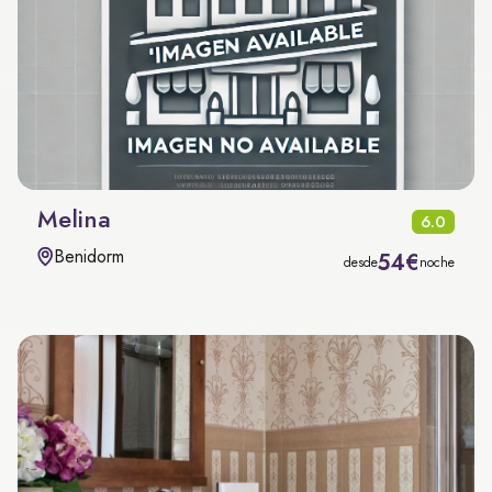
Melina
6.0
Benidorm
54€
desde
noche