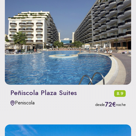
Peñiscola Plaza Suites
8.9
Peniscola
72€
desde
noche