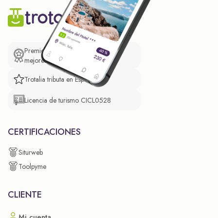
Premio de El Confidencial a las
mejores prácticas empresariales.
Trotalia tributa en España
Licencia de turismo CICL0528
CERTIFICACIONES
Siturweb
Toolpyme
CLIENTE
Mi cuenta