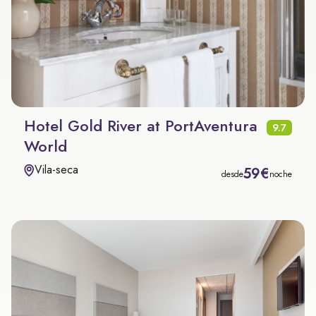
Hotel Gold River at PortAventura
9.7
World
Vila-seca
59€
desde
noche