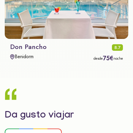
Don Pancho
8.7
Benidorm
75€
desde
noche
Da gusto viajar