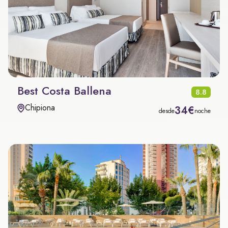
Best Costa Ballena
8.8
Chipiona
34€
desde
noche