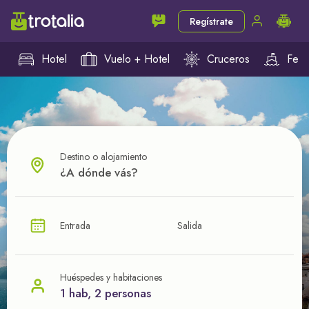
Regístrate
Hotel
Vuelo + Hotel
Cruceros
Ferr
Destino o alojamiento
¿CUÁL VA A SER TU PRÓXIMO TROTE?
Entrada
Salida
Ahorra en tus viajes con
nuestras ofertas
Huéspedes y habitaciones
1 hab, 2 personas