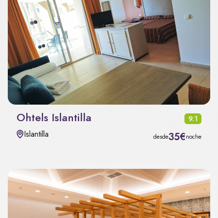
Ohtels Islantilla
9.1
Islantilla
35€
desde
noche