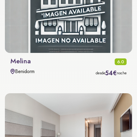
Melina
6.0
Benidorm
54€
desde
noche