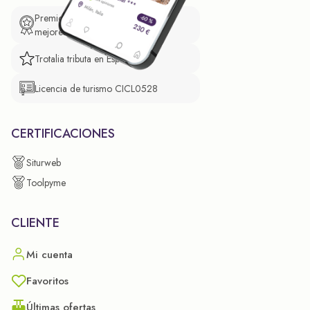
Premio de El Confidencial a las
mejores prácticas empresariales.
Trotalia tributa en España
Licencia de turismo CICL0528
CERTIFICACIONES
Siturweb
Toolpyme
CLIENTE
Mi cuenta
Favoritos
Últimas ofertas