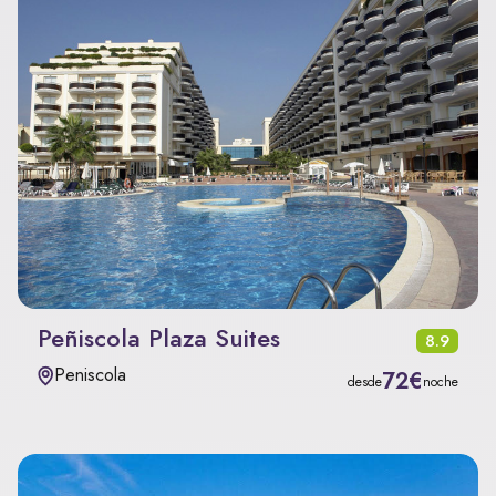
Peñiscola Plaza Suites
8.9
Peniscola
72€
desde
noche