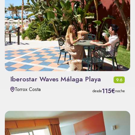
Iberostar Waves Málaga Playa
9.6
Torrox Costa
115€
desde
noche