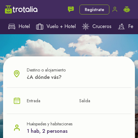
Regístrate
Hotel
Vuelo + Hotel
Cruceros
Ferr
Destino o alojamiento
¿CUÁL VA A SER TU PRÓXIMO TROTE?
Entrada
Salida
Ahorra en tus viajes con
nuestras ofertas
Huéspedes y habitaciones
1 hab, 2 personas