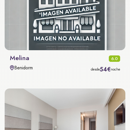
Melina
6.0
Benidorm
54€
desde
noche