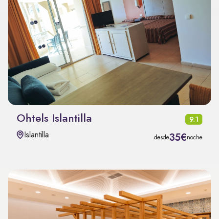
Ohtels Islantilla
9.1
Islantilla
35€
desde
noche