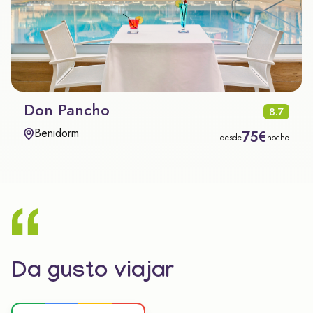
Don Pancho
8.7
Benidorm
75€
desde
noche
Da gusto viajar