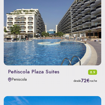
Peñiscola Plaza Suites
8.9
Peniscola
72€
desde
noche