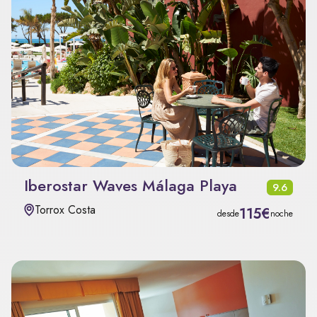
Iberostar Waves Málaga Playa
9.6
Torrox Costa
115€
desde
noche