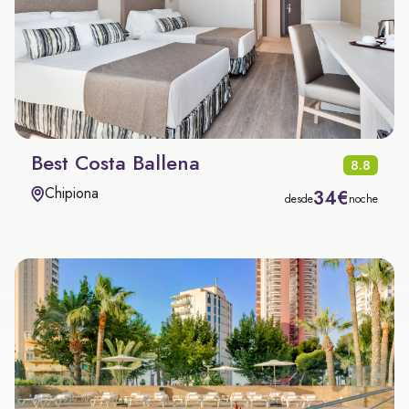
Best Costa Ballena
8.8
Chipiona
34€
desde
noche