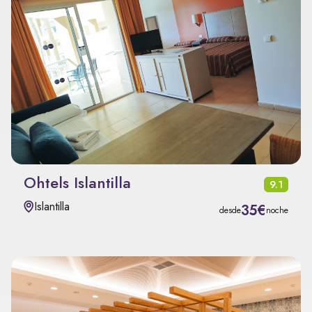
Ohtels Islantilla
9.1
Islantilla
35€
desde
noche