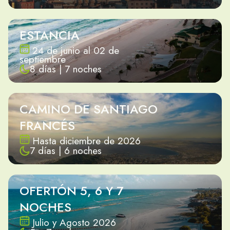
ESTANCIA
24 de junio al 02 de
septiembre
8 días | 7 noches
CAMINO DE SANTIAGO
FRANCÉS
Hasta diciembre de 2026
7 días | 6 noches
OFERTÓN 5, 6 Y 7
NOCHES
Julio y Agosto 2026