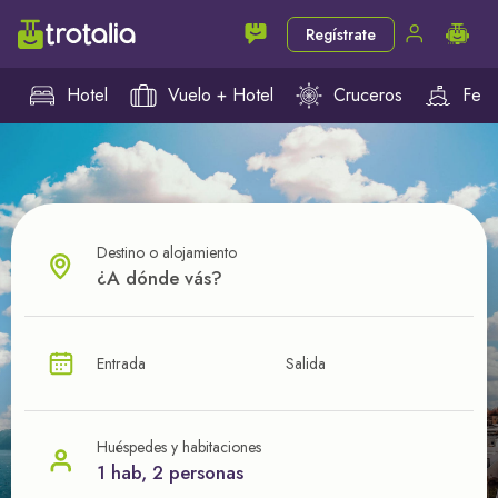
Regístrate
Hotel
Vuelo + Hotel
Cruceros
Ferr
Destino o alojamiento
¿CUÁL VA A SER TU PRÓXIMO TROTE?
Entrada
Salida
Ahorra en tus viajes con
nuestras ofertas
Huéspedes y habitaciones
1 hab, 2 personas