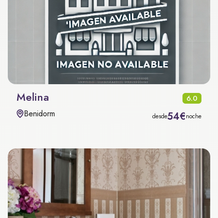
Melina
6.0
Benidorm
54€
desde
noche