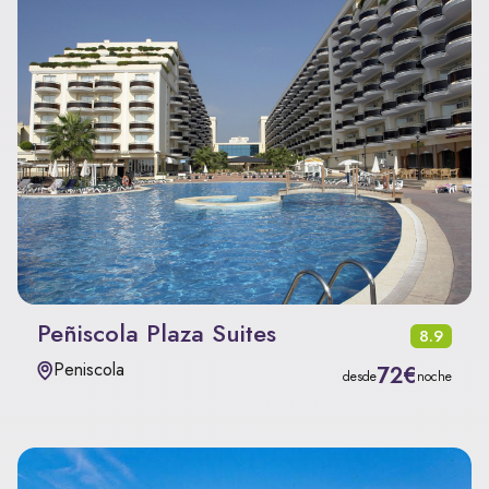
Peñiscola Plaza Suites
8.9
Peniscola
72€
desde
noche