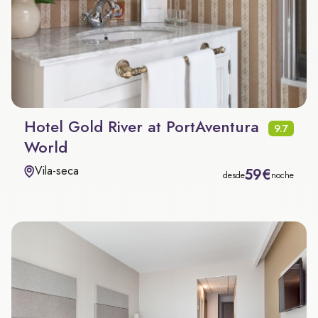
Hotel Gold River at PortAventura
9.7
World
Vila-seca
59€
desde
noche