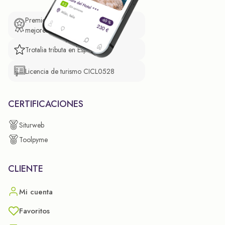
Premio de El Confidencial a las
mejores prácticas empresariales.
Trotalia tributa en España
Licencia de turismo CICL0528
CERTIFICACIONES
Siturweb
Toolpyme
CLIENTE
Mi cuenta
Favoritos