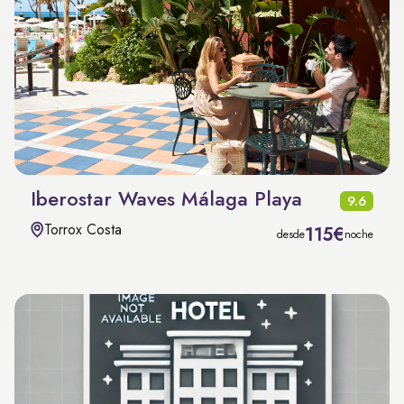
Iberostar Waves Málaga Playa
9.6
Torrox Costa
115€
desde
noche