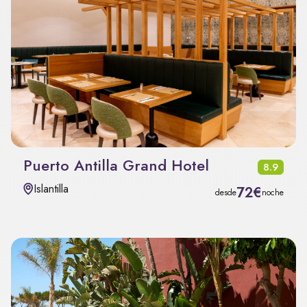
Puerto Antilla Grand Hotel
8.9
Islantilla
72€
desde
noche