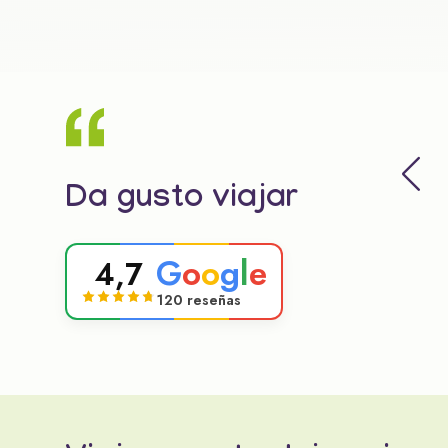
Da gusto viajar
G
o
o
g
l
e
4,7
120 reseñas