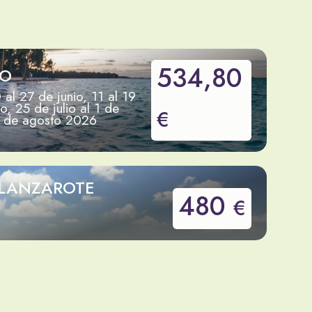
534,80
CO
 al 27 de junio, 11 al 19
io, 25 de julio al 1 de
€
 2 de agosto 2026
 LANZAROTE
480
€