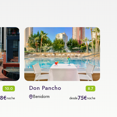
Don Pancho
10.0
8.7
Benidorm
08€
75€
noche
desde
noche