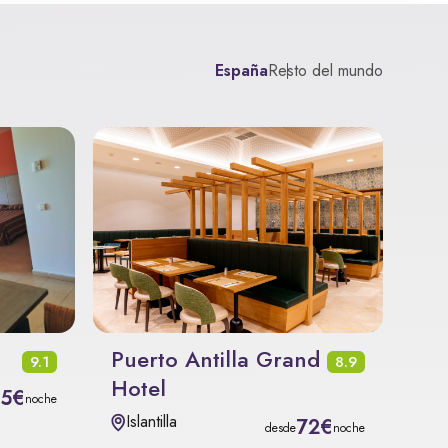
España
Resto del mundo
Puerto Antilla Grand
9.1
8.9
Hotel
35€
noche
Islantilla
72€
desde
noche