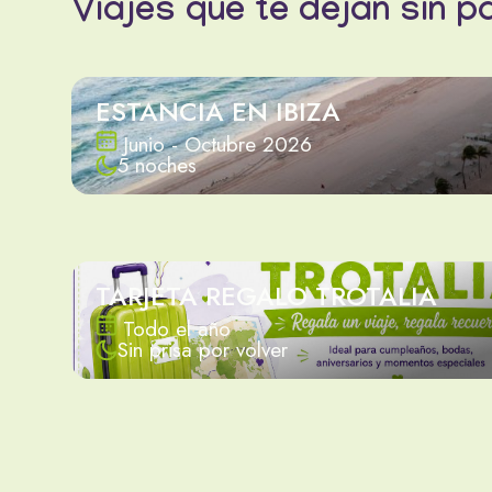
Viajes que te dejan sin p
ESTANCIA EN IBIZA
Junio - Octubre 2026
5 noches
TARJETA REGALO TROTALIA
Todo el año
Sin prisa por volver