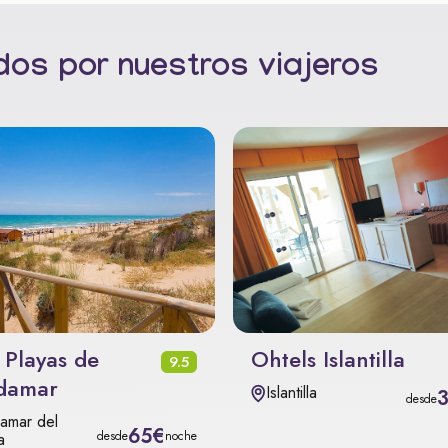
os por nuestros viajeros
 Playas de
Ohtels Islantilla
9.5
damar
Islantilla
desde
amar del
65€
desde
noche
a