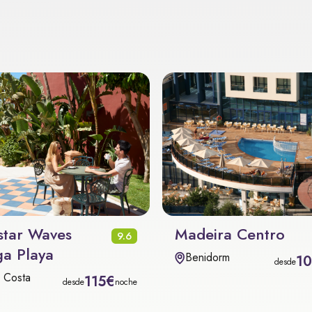
star Waves
Madeira Centro
9.6
a Playa
Benidorm
1
desde
x Costa
115€
desde
noche