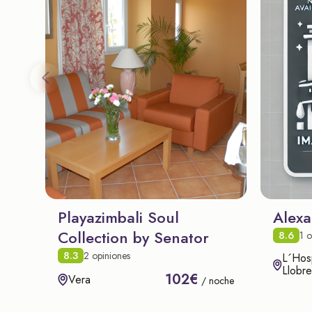
Playazimbali Soul
Alexa
Collection by Senator
8.6
1 o
8.3
2 opiniones
L´Hosp
Llobre
102€
Vera
/ noche