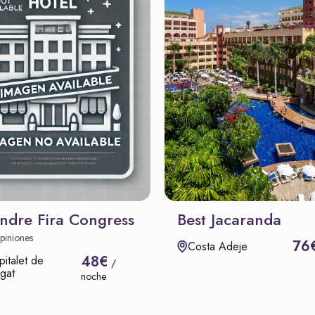
ndre Fira Congress
Best Jacaranda
piniones
76
Costa Adeje
48€
italet de
/
gat
noche