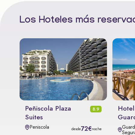
Los Hoteles más reservad
Peñiscola Plaza
Hotel
8.9
Suites
Guar
Guard
Peniscola
72€
desde
noche
Segur