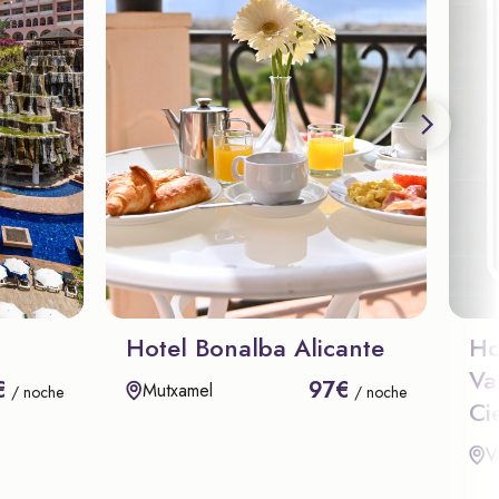
Hotel Bonalba Alicante
Ho
Va
€
97€
Mutxamel
/ noche
/ noche
Ci
V