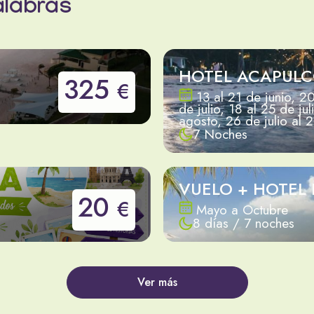
alabras
HOTEL ACAPUL
325
€
13 al 21 de junio, 20
de julio, 18 al 25 de jul
agosto, 26 de julio al
7 Noches
VUELO + HOTEL
20
€
Mayo a Octubre
8 días / 7 noches
Ver más