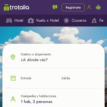
Regístrate
Hotel
Vuelo + Hotel
Cruceros
Ferr
Destino o alojamiento
¿CUÁL VA A SER TU PRÓXIMO TROTE?
Entrada
Salida
Ahorra en tus viajes con
nuestras ofertas
Huéspedes y habitaciones
1 hab, 2 personas