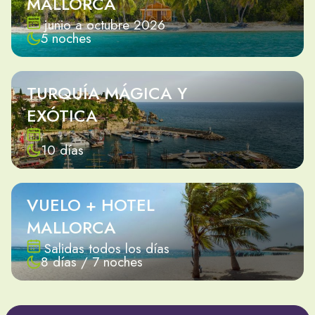
MALLORCA
junio a octubre 2026
5 noches
TURQUÍA MÁGICA Y
EXÓTICA
10 días
VUELO + HOTEL
MALLORCA
Salidas todos los días
8 días / 7 noches