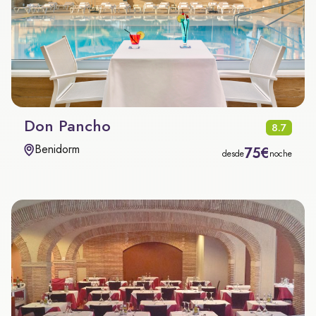
Don Pancho
8.7
Benidorm
75€
desde
noche