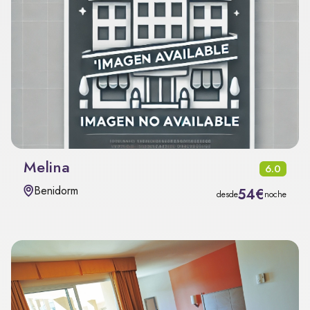
Melina
6.0
Benidorm
54€
desde
noche