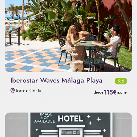
Iberostar Waves Málaga Playa
9.6
Torrox Costa
115€
desde
noche