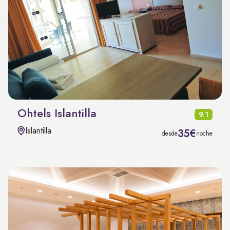
Ohtels Islantilla
9.1
Islantilla
35€
desde
noche