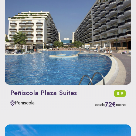
Peñiscola Plaza Suites
8.9
Peniscola
72€
desde
noche