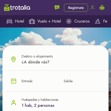
Regístrate
Hotel
Vuelo + Hotel
Cruceros
Ferr
Destino o alojamiento
¿CUÁL VA A SER TU PRÓXIMO TROTE?
Entrada
Salida
Ahorra en tus viajes con
nuestras ofertas
Huéspedes y habitaciones
1 hab, 2 personas