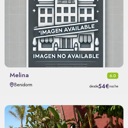
Melina
6.0
Benidorm
54€
desde
noche