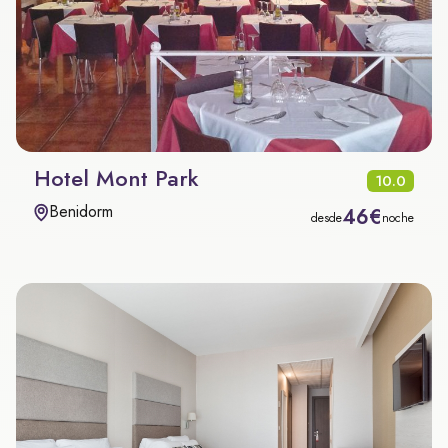
Hotel Mont Park
10.0
Benidorm
46€
desde
noche