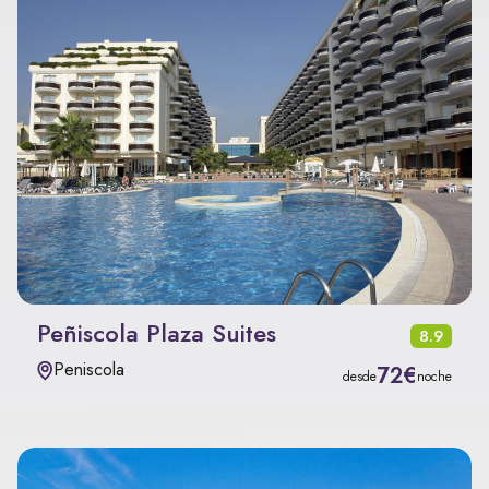
Peñiscola Plaza Suites
8.9
Peniscola
72€
desde
noche