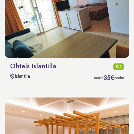
Ohtels Islantilla
9.1
Islantilla
35€
desde
noche