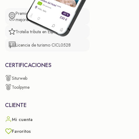
Premio de El Confidencial a las
mejores prácticas empresariales.
Trotalia tributa en España
Licencia de turismo CICL0528
CERTIFICACIONES
Siturweb
Toolpyme
CLIENTE
Mi cuenta
Favoritos