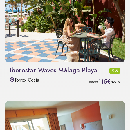
Iberostar Waves Málaga Playa
9.6
Torrox Costa
115€
desde
noche