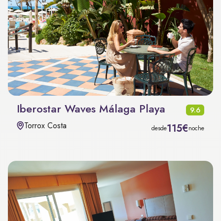
Iberostar Waves Málaga Playa
9.6
Torrox Costa
115€
desde
noche