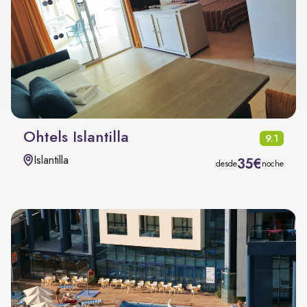
Ohtels Islantilla
9.1
Islantilla
35€
desde
noche