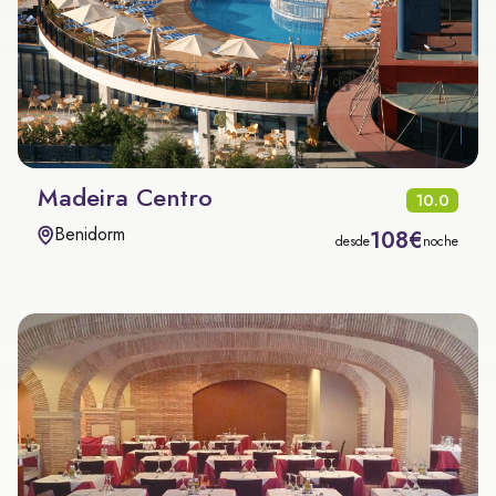
Madeira Centro
10.0
Benidorm
108€
desde
noche