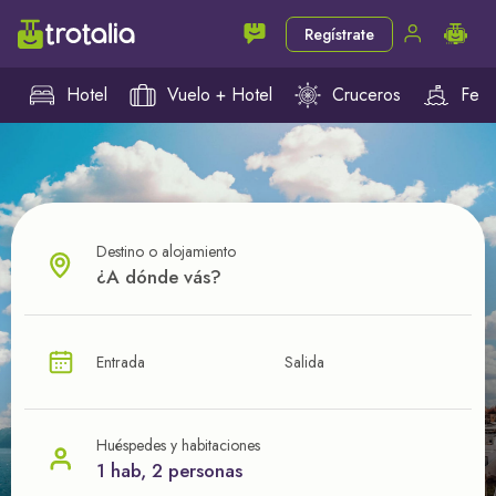
Regístrate
Hotel
Vuelo + Hotel
Cruceros
Ferr
Destino o alojamiento
¿CUÁL VA A SER TU PRÓXIMO TROTE?
Entrada
Salida
Ahorra en tus viajes con
nuestras ofertas
Huéspedes y habitaciones
1 hab, 2 personas