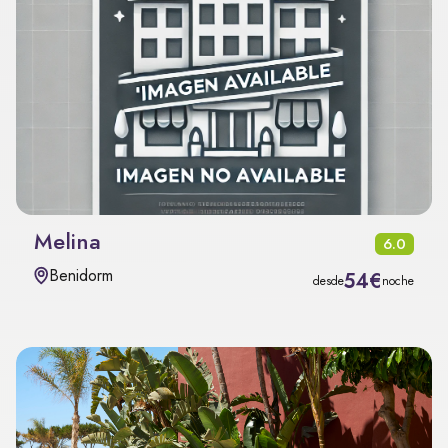
Melina
6.0
Benidorm
54€
desde
noche