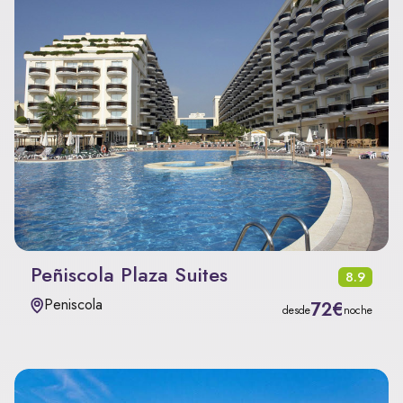
Peñiscola Plaza Suites
8.9
Peniscola
72€
desde
noche