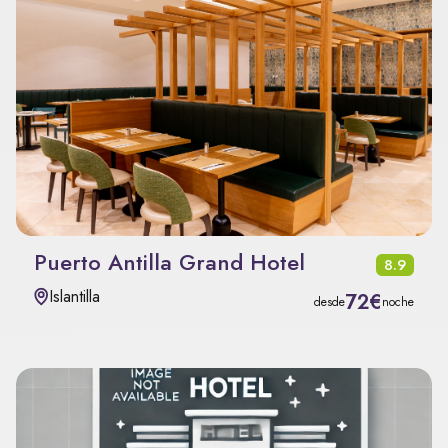
Puerto Antilla Grand Hotel
8.9
Islantilla
72€
desde
noche