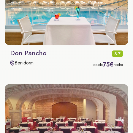
Don Pancho
8.7
Benidorm
75€
desde
noche