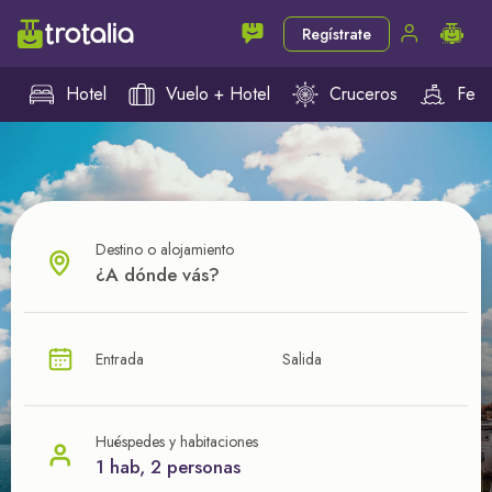
Regístrate
Hotel
Vuelo + Hotel
Cruceros
Ferr
Destino o alojamiento
¿CUÁL VA A SER TU PRÓXIMO TROTE?
Entrada
Salida
Ahorra en tus viajes con
nuestras ofertas
Huéspedes y habitaciones
1 hab, 2 personas