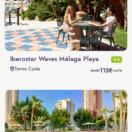
Iberostar Waves Málaga Playa
9.6
Torrox Costa
115€
desde
noche