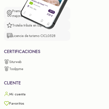
Premio de El Confidencial a las
mejores prácticas empresariales.
Trotalia tributa en España
Licencia de turismo CICL0528
CERTIFICACIONES
Siturweb
Toolpyme
CLIENTE
Mi cuenta
Favoritos