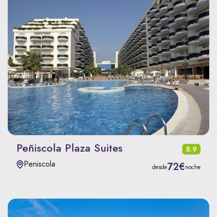
Peñiscola Plaza Suites
8.9
Peniscola
72€
desde
noche