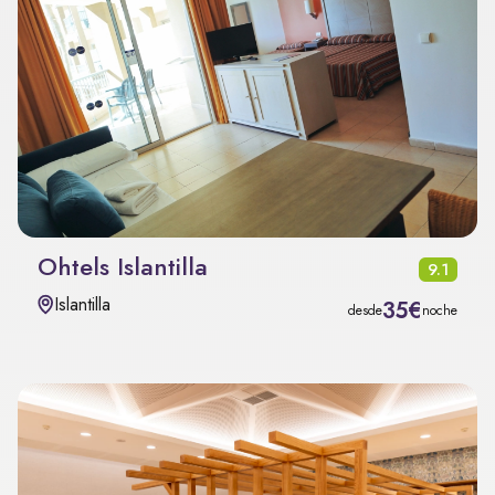
Ohtels Islantilla
9.1
Islantilla
35€
desde
noche