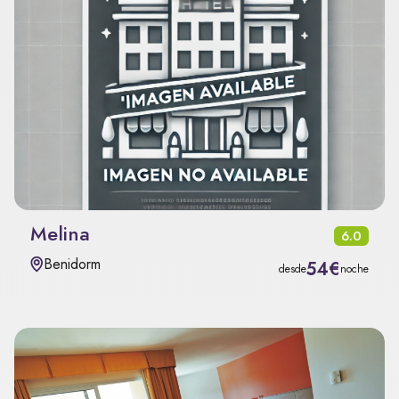
Melina
6.0
Benidorm
54€
desde
noche