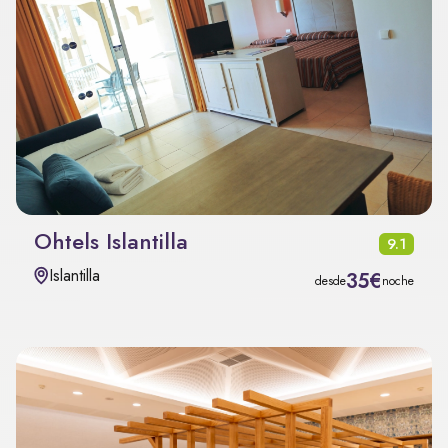
Ohtels Islantilla
9.1
Islantilla
35€
desde
noche