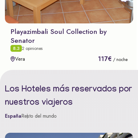
Playazimbali Soul Collection by
Senator
8.3
2 opiniones
117€
Vera
/ noche
Los Hoteles más reservados por
nuestros viajeros
España
Resto del mundo