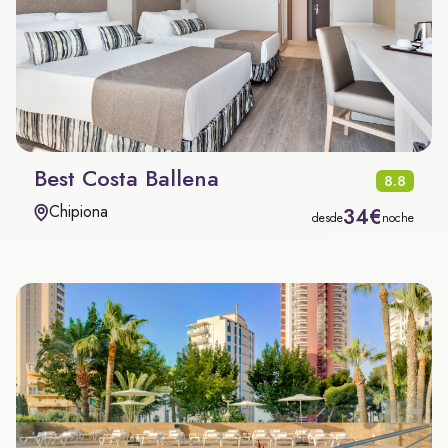
Best Costa Ballena
8.8
Chipiona
34€
desde
noche