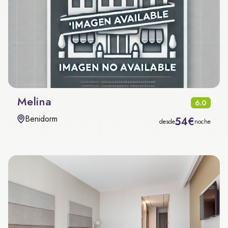
Melina
6.0
Benidorm
54€
desde
noche