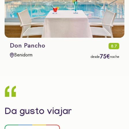
Don Pancho
8.7
Benidorm
75€
desde
noche
Da gusto viajar