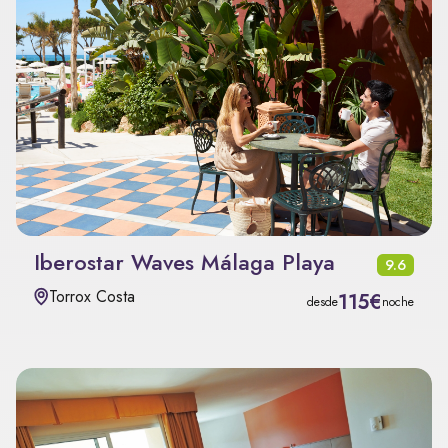
Iberostar Waves Málaga Playa
9.6
Torrox Costa
115€
desde
noche