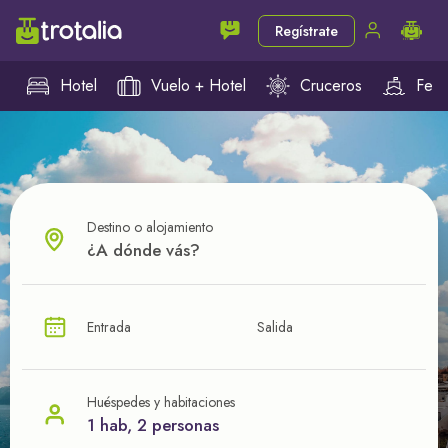
Regístrate
Hotel
Vuelo + Hotel
Cruceros
Ferr
Destino o alojamiento
¿CUÁL VA A SER TU PRÓXIMO TROTE?
Entrada
Salida
Ahorra en tus viajes con
nuestras ofertas
Huéspedes y habitaciones
1 hab, 2 personas