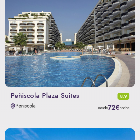
Peñiscola Plaza Suites
8.9
Peniscola
72€
desde
noche