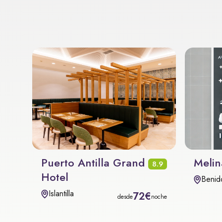
Puerto Antilla Grand
Melin
8.9
Hotel
Benid
Islantilla
72€
desde
noche