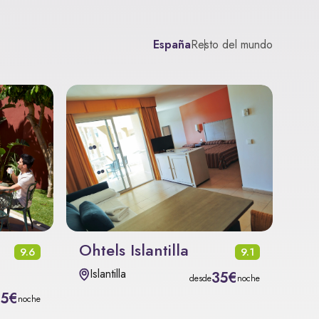
España
Resto del mundo
Ohtels Islantilla
9.6
9.1
Islantilla
35€
desde
noche
15€
noche