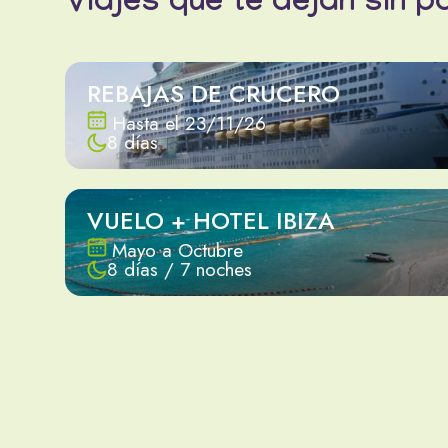
Viajes que te dejan sin p
REBAJAS DE CRUCERO
Hasta el 23/11/26
8 días
VUELO + HOTEL IBIZA
Mayo a Octubre
8 días / 7 noches