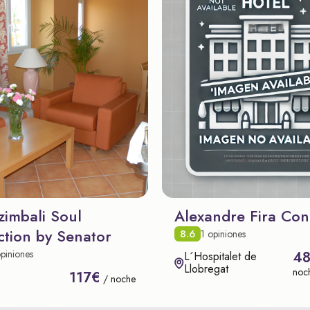
zimbali Soul
Alexandre Fira Con
ction by Senator
8.6
1 opiniones
piniones
4
L´Hospitalet de
Llobregat
noc
117€
/ noche