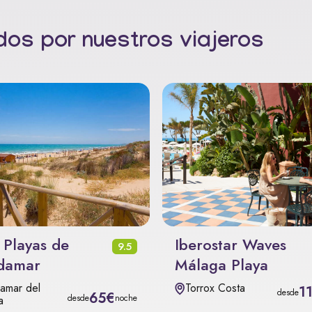
os por nuestros viajeros
 Playas de
Iberostar Waves
9.5
damar
Málaga Playa
amar del
Torrox Costa
1
desde
65€
desde
noche
a