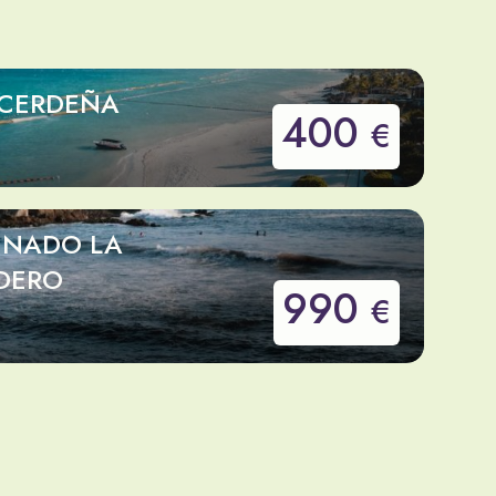
 CERDEÑA
400
€
INADO LA
DERO
990
€