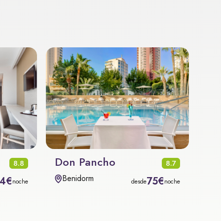
Don Pancho
8.8
8.7
Benidorm
4€
75€
noche
desde
noche