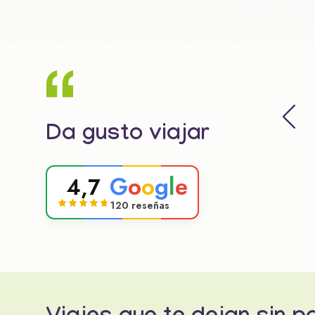
Da gusto viajar
G
o
o
g
l
e
4,7
120 reseñas