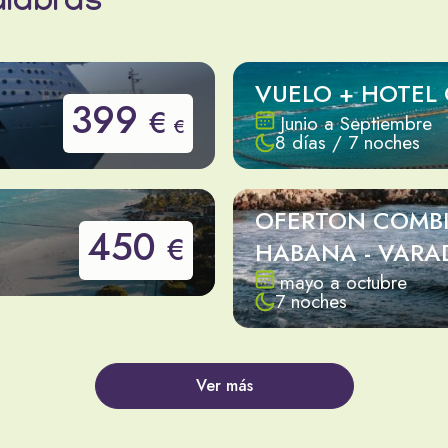
alabras
VUELO + HOTEL
399
€
Junio a Septiembre
€
8 días / 7 noches
OFERTON COMB
450
€
HABANA - VARA
mayo a octubre
7 noches
Ver más