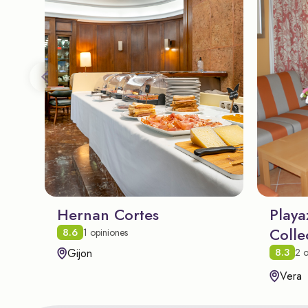
Hernan Cortes
Playa
Colle
8.6
1 opiniones
8.3
Gijon
2 o
Vera