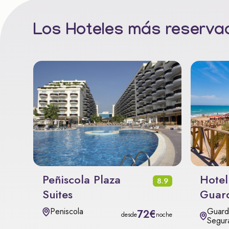
Los Hoteles más reservad
Peñiscola Plaza
Hotel
8.9
Suites
Guar
Guard
Peniscola
72€
desde
noche
Segur