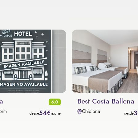
a
Best Costa Ballena
6.0
orm
Chipiona
54€
3
desde
noche
desde