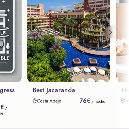
gress
Best Jacaranda
Ho
76€
Costa Adeje
M
/ noche
8€
/
he