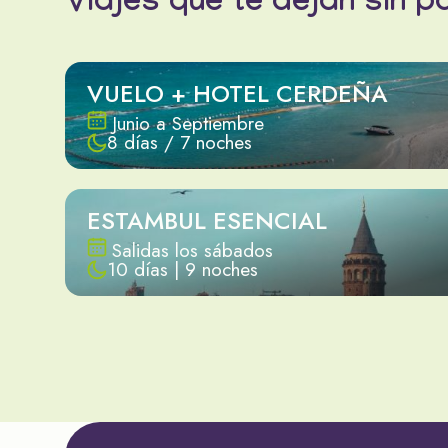
Viajes que te dejan sin p
VUELO + HOTEL CERDEÑA
Junio a Septiembre
8 días / 7 noches
ESTAMBUL ESENCIAL
Salidas los sábados
10 días | 9 noches