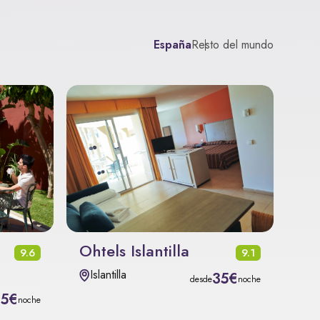
España
Resto del mundo
Ohtels Islantilla
9.6
9.1
Islantilla
35€
desde
noche
15€
noche