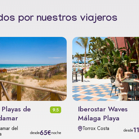
os por nuestros viajeros
 Playas de
Iberostar Waves
9.5
damar
Málaga Playa
amar del
Torrox Costa
1
desde
65€
desde
noche
a