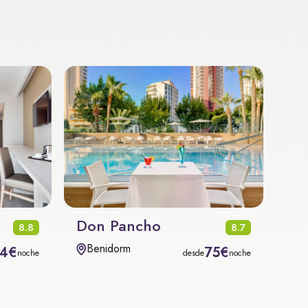
Don Pancho
8.8
8.7
Benidorm
4€
75€
noche
desde
noche