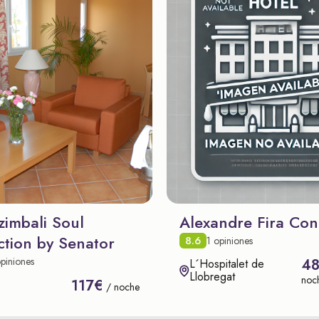
zimbali Soul
Alexandre Fira Con
ction by Senator
8.6
1 opiniones
piniones
4
L´Hospitalet de
Llobregat
noc
117€
/ noche