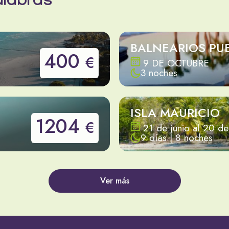
alabras
BALNEARIOS PU
400
€
9 DE OCTUBRE
3 noches
ISLA MAURICIO
1204
€
21 de junio al 20 d
9 días | 8 noches
Ver más