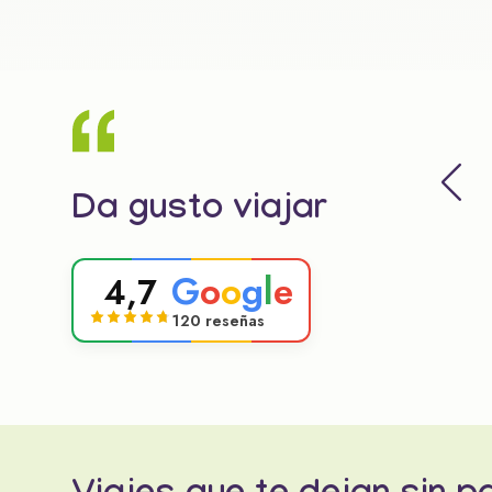
Da gusto viajar
G
o
o
g
l
e
4,7
120 reseñas