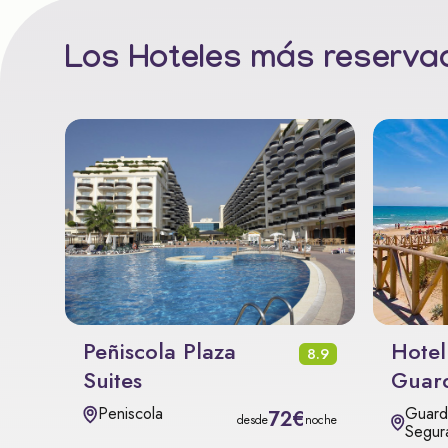
Los Hoteles más reservad
Peñiscola Plaza
Hotel
8.9
Suites
Guar
Guard
Peniscola
72€
desde
noche
Segur