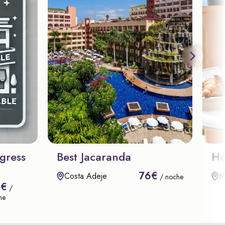
gress
Best Jacaranda
Ho
76€
Costa Adeje
M
/ noche
8€
/
he