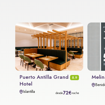
Puerto Antilla Grand
Melin
8.9
Hotel
Benid
Islantilla
72€
desde
noche