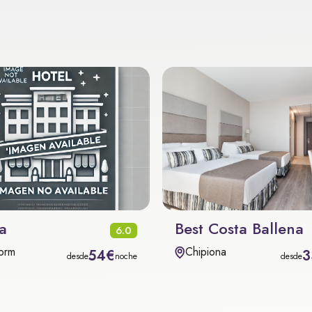
a
Best Costa Ballena
6.0
orm
Chipiona
54€
3
desde
noche
desde