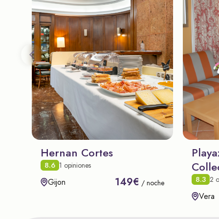
Hernan Cortes
Playa
Colle
8.6
1 opiniones
8.3
2 o
149€
Gijon
/ noche
Vera