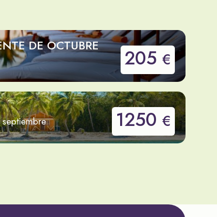
ENTE DE OCTUBRE
205
€
1250
€
e septiembre