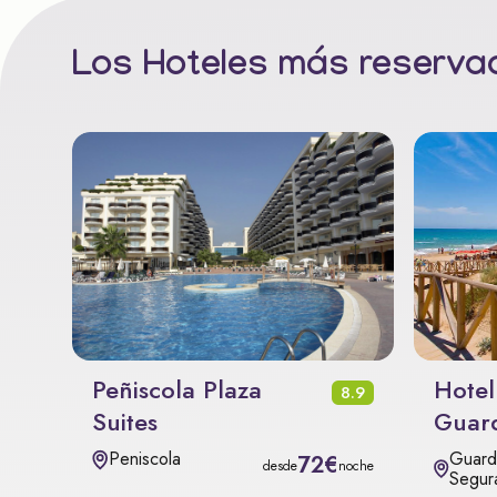
Los Hoteles más reservad
Peñiscola Plaza
Hotel
8.9
Suites
Guar
Guard
Peniscola
72€
desde
noche
Segur