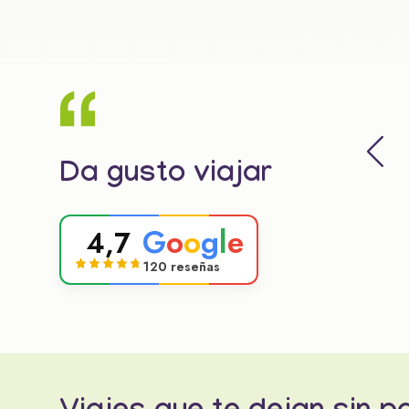
Da gusto viajar
G
o
o
g
l
e
4,7
120 reseñas