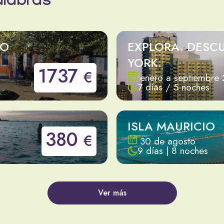
alabras
NO
EXPLORA. DESCU
YORK.
1737
€
enero a septiembre
7 días / 5 noches
ISLA MAURICIO
380
€
30 de agosto
9 días | 8 noches
Ver más