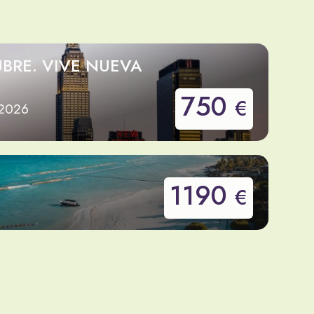
BRE. VIVE NUEVA
750
€
 2026
1190
€