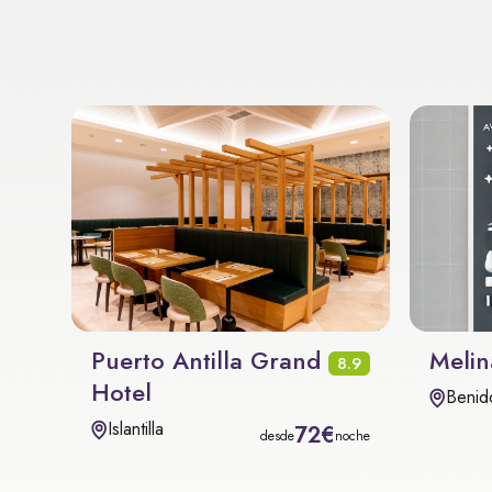
Puerto Antilla Grand
Melin
8.9
Hotel
Benid
Islantilla
72€
desde
noche