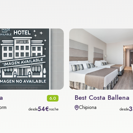
a
Best Costa Ballena
6.0
orm
Chipiona
54€
3
desde
noche
desde