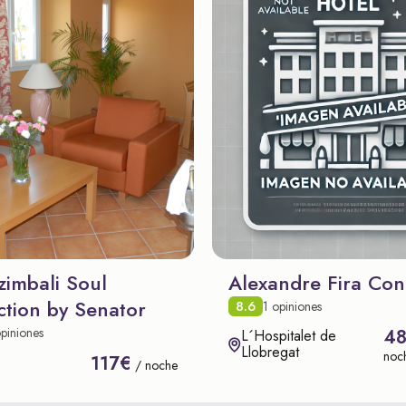
zimbali Soul
Alexandre Fira Con
ction by Senator
8.6
1 opiniones
piniones
4
L´Hospitalet de
Llobregat
noc
117€
/ noche