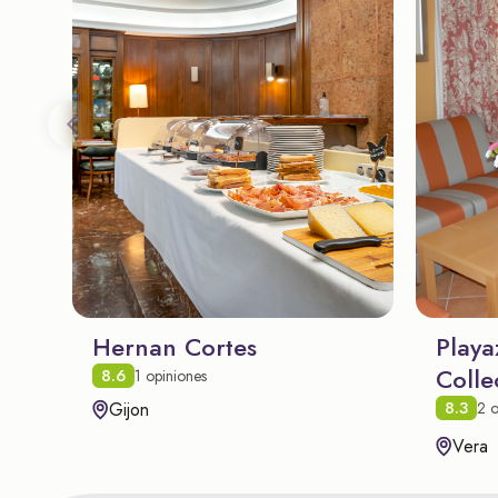
Hernan Cortes
Playa
Colle
8.6
1 opiniones
8.3
Gijon
2 o
Vera