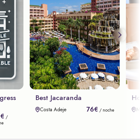
gress
Best Jacaranda
Ho
76€
Costa Adeje
M
/ noche
8€
/
he