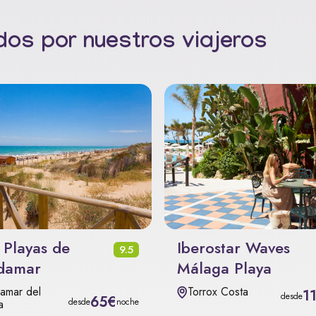
os por nuestros viajeros
 Playas de
Iberostar Waves
9.5
damar
Málaga Playa
amar del
Torrox Costa
1
desde
65€
desde
noche
a