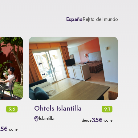
España
Resto del mundo
Ohtels Islantilla
9.6
9.1
Islantilla
35€
desde
noche
15€
noche