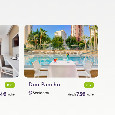
Don Pancho
8.8
8.7
Benidorm
4€
75€
noche
desde
noche