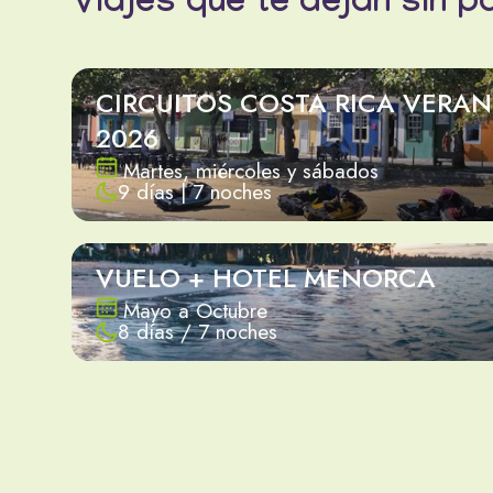
Viajes que te dejan sin p
CIRCUITOS COSTA RICA VERA
2026
Martes, miércoles y sábados
9 días | 7 noches
VUELO + HOTEL MENORCA
Mayo a Octubre
8 días / 7 noches