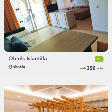
Ohtels Islantilla
9.1
Islantilla
35€
desde
noche