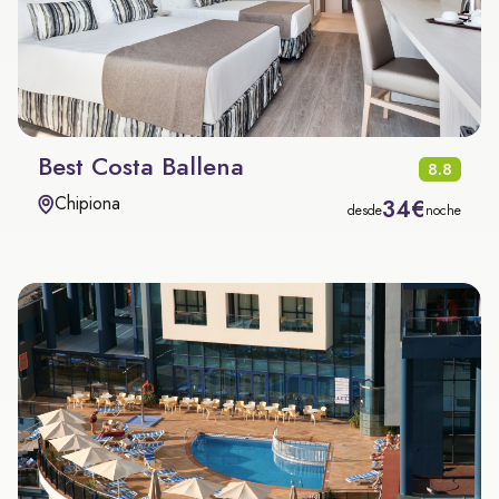
Best Costa Ballena
8.8
Chipiona
34€
desde
noche