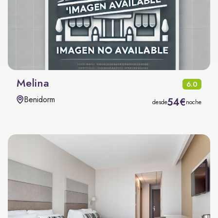
Melina
6.0
Benidorm
54€
desde
noche