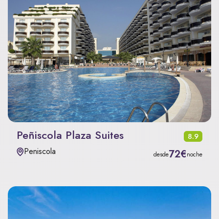
Peñiscola Plaza Suites
8.9
Peniscola
72€
desde
noche