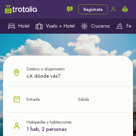
Regístrate
Hotel
Vuelo + Hotel
Cruceros
Ferr
Destino o alojamiento
¿CUÁL VA A SER TU PRÓXIMO TROTE?
Entrada
Salida
Ahorra en tus viajes con
nuestras ofertas
Huéspedes y habitaciones
1 hab, 2 personas