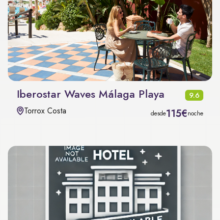
Iberostar Waves Málaga Playa
9.6
Torrox Costa
115€
desde
noche