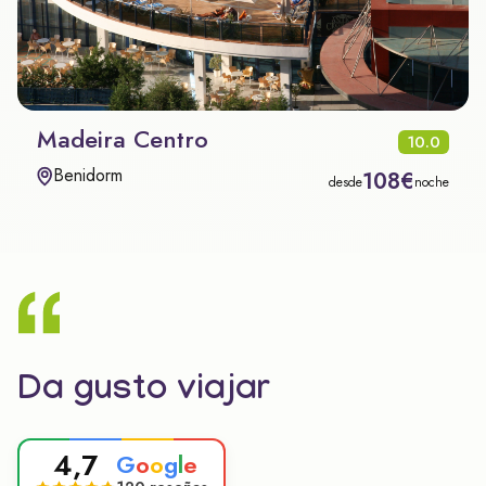
Madeira Centro
10.0
Benidorm
108€
desde
noche
Da gusto viajar
4,7
G
o
o
g
l
e