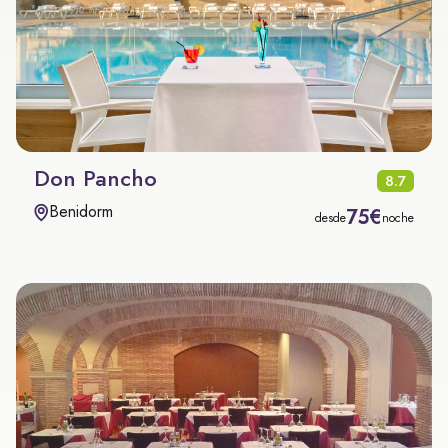
Don Pancho
8.7
Benidorm
75€
desde
noche