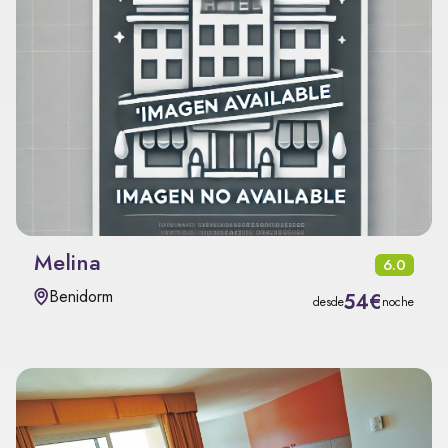
Melina
6.0
Benidorm
54€
desde
noche