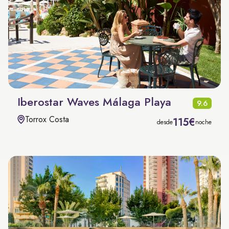
Iberostar Waves Málaga Playa
9.6
Torrox Costa
115€
desde
noche