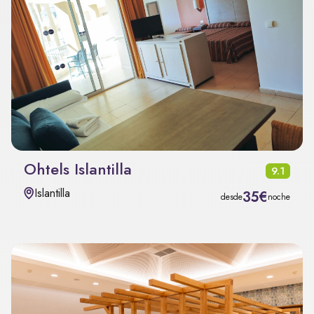
Ohtels Islantilla
9.1
Islantilla
35€
desde
noche