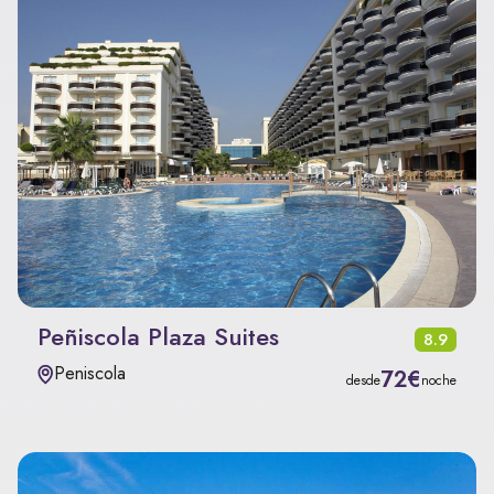
Peñiscola Plaza Suites
8.9
Peniscola
72€
desde
noche