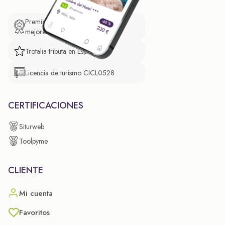
Premio de El Confidencial a las
mejores prácticas empresariales.
Trotalia tributa en España
Licencia de turismo CICL0528
CERTIFICACIONES
Siturweb
Toolpyme
CLIENTE
Mi cuenta
Favoritos