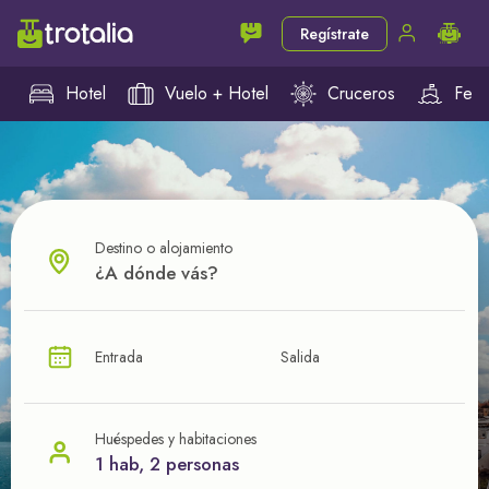
Regístrate
Hotel
Vuelo + Hotel
Cruceros
Ferr
Destino o alojamiento
¿CUÁL VA A SER TU PRÓXIMO TROTE?
Entrada
Salida
Ahorra en tus viajes con
nuestras ofertas
Huéspedes y habitaciones
1 hab, 2 personas