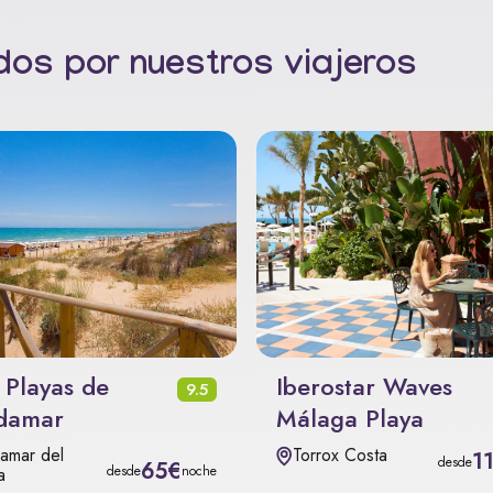
os por nuestros viajeros
 Playas de
Iberostar Waves
9.5
damar
Málaga Playa
amar del
Torrox Costa
1
desde
65€
desde
noche
a