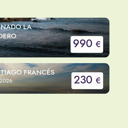
INADO LA
DERO
990
€
TIAGO FRANCÉS
230
€
 2026