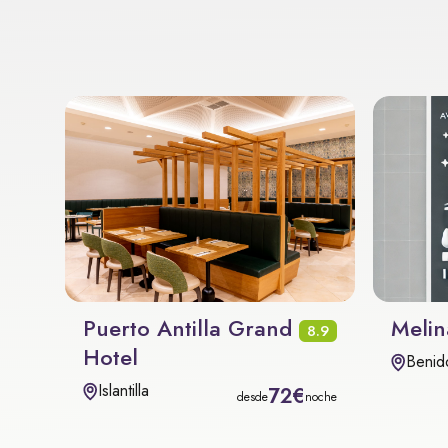
Puerto Antilla Grand
Melin
8.9
Hotel
Benid
Islantilla
72€
desde
noche