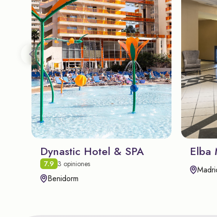
Dynastic Hotel & SPA
Elba 
7.9
3 opiniones
Madri
Benidorm