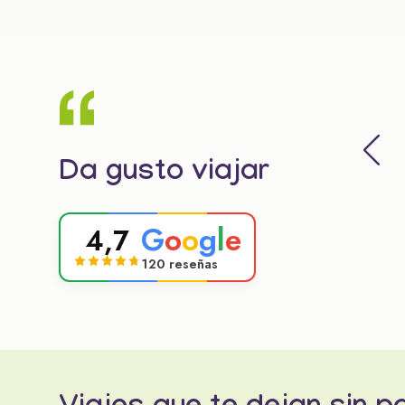
Da gusto viajar
G
o
o
g
l
e
4,7
120 reseñas