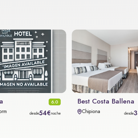
a
Best Costa Ballena
6.0
orm
Chipiona
54€
3
desde
noche
desde