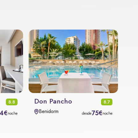
Don Pancho
8.8
8.7
Benidorm
4€
75€
noche
desde
noche