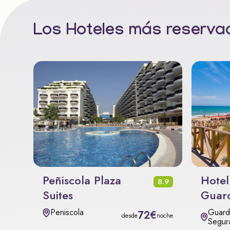
Los Hoteles más reservad
Peñiscola Plaza
Hotel
8.9
Suites
Guar
Guard
Peniscola
72€
desde
noche
Segur