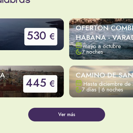
alabras
OFERTON COMB
530
€
HABANA - VARA
mayo a octubre
7 noches
DA
CAMINO DE SAN
445
€
Hasta diciembre de
7 días | 6 noches
Ver más