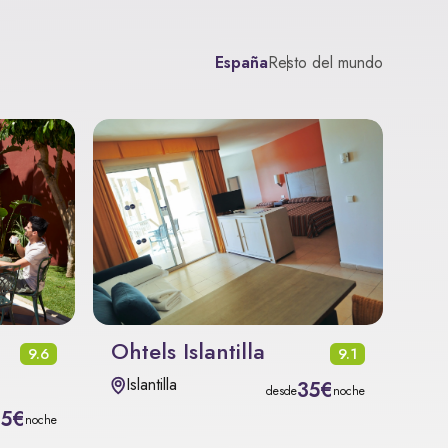
España
Resto del mundo
Ohtels Islantilla
9.6
9.1
Islantilla
35€
desde
noche
15€
noche