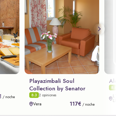
Playazimbali Soul
Al
Collection by Senator
8.
8.3
2 opiniones
€
L
/ noche
L
117€
Vera
/ noche