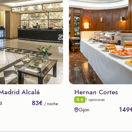
Madrid Alcalá
Hernan Cortes
8.6
1 opiniones
83€
d
/ noche
149
Gijon