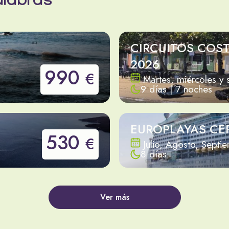
alabras
CIRCUITOS COS
2026
990
€
Martes, miércoles y
9 días | 7 noches
EUROPLAYAS CE
530
€
Julio, Agosto, Septi
8 días
Ver más