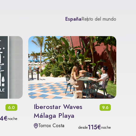
España
Resto del mundo
Iberostar Waves
6.0
9.6
Málaga Playa
4€
noche
Torrox Costa
115€
desde
noche