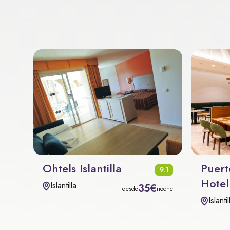
Ohtels Islantilla
Puert
9.1
Hotel
Islantilla
35€
desde
noche
Islantil