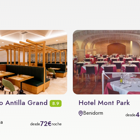
o Antilla Grand
Hotel Mont Park
8.9
Benidorm
4
desde
la
72€
desde
noche