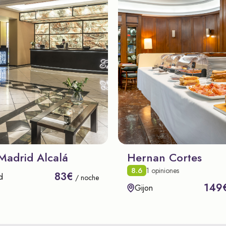
Madrid Alcalá
Hernan Cortes
8.6
1 opiniones
83€
d
/ noche
149
Gijon