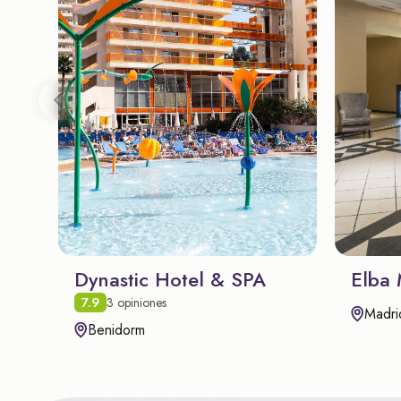
Dynastic Hotel & SPA
Elba 
7.9
3 opiniones
Madri
Benidorm