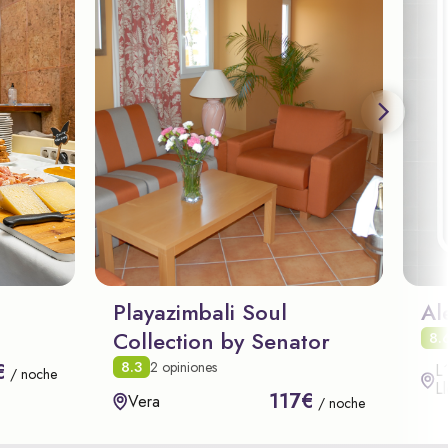
Playazimbali Soul
Al
Collection by Senator
8.
8.3
2 opiniones
€
L
/ noche
L
117€
Vera
/ noche