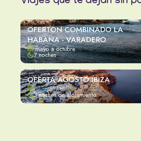
Viajes que te dejan sin p
OFERTON COMBINADO LA
HABANA - VARADERO
mayo a octubre
7 noches
OFERTA AGOSTO IBIZA
3 noches de alojamiento