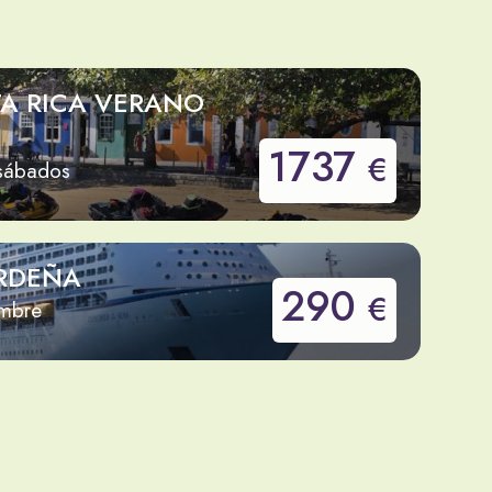
TA RICA VERANO
1737
€
 sábados
RDEÑA
290
€
embre