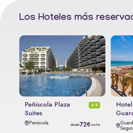
Los Hoteles más reservad
Peñiscola Plaza
Hotel
8.9
Suites
Guar
Guard
Peniscola
72€
desde
noche
Segur