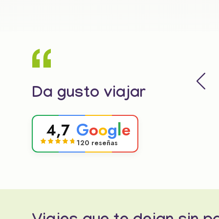
Da gusto viajar
G
o
o
g
l
e
4,7
120 reseñas