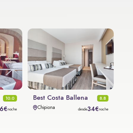
Best Costa Ballena
10.0
8.8
Chipiona
6€
34€
noche
desde
noche