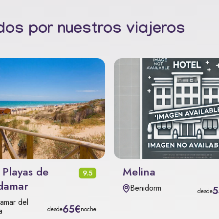
os por nuestros viajeros
 Playas de
Melina
9.5
damar
Benidorm
5
desde
amar del
65€
desde
noche
a