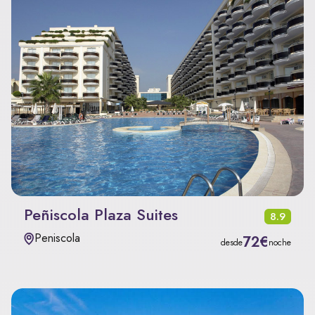
Peñiscola Plaza Suites
8.9
Peniscola
72€
desde
noche