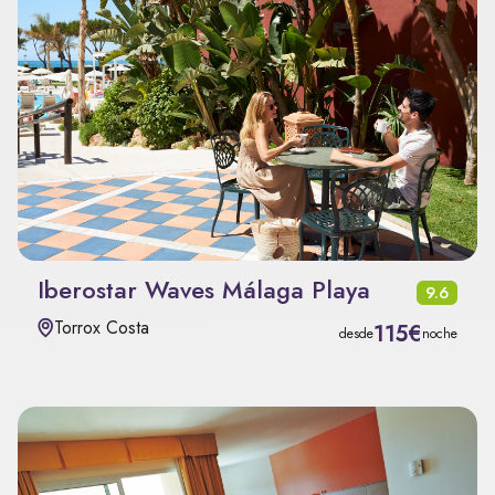
Iberostar Waves Málaga Playa
9.6
Torrox Costa
115€
desde
noche