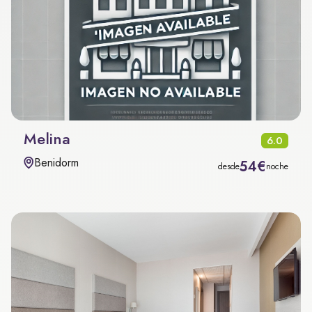
Melina
6.0
Benidorm
54€
desde
noche