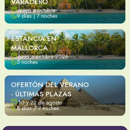
VARADERO
mayo a octubre
9 días | 7 noches
ESTANCIA EN
MALLORCA
junio a octubre 2026
5 noches
OFERTÓN DEL VERANO
- ÚLTIMAS PLAZAS
10 y 22 de agosto
8 días / 7 noches