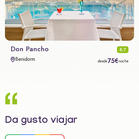
Don Pancho
8.7
Benidorm
75€
desde
noche
Da gusto viajar