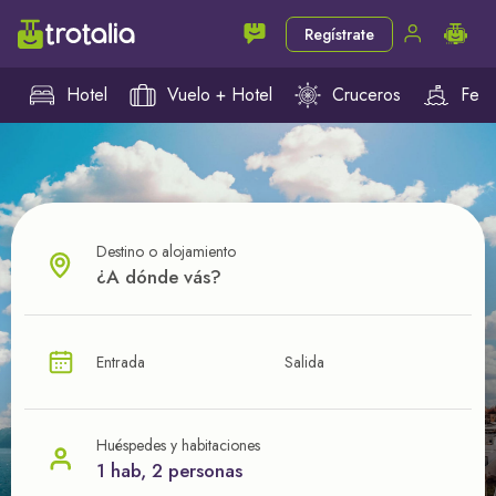
Regístrate
Hotel
Vuelo + Hotel
Cruceros
Ferr
Destino o alojamiento
¿CUÁL VA A SER TU PRÓXIMO TROTE?
Entrada
Salida
Ahorra en tus viajes con
nuestras ofertas
Huéspedes y habitaciones
1 hab, 2 personas