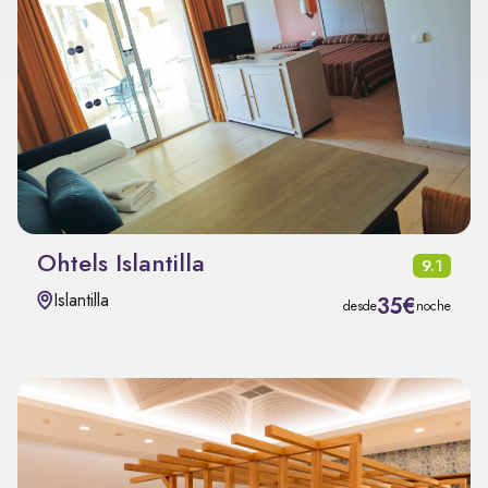
Ohtels Islantilla
9.1
Islantilla
35€
desde
noche