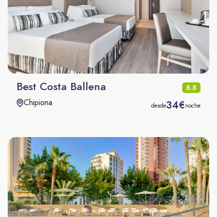
Best Costa Ballena
8.8
Chipiona
34€
desde
noche