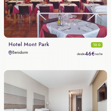
Hotel Mont Park
10.0
Benidorm
46€
desde
noche