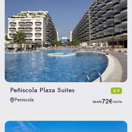
Peñiscola Plaza Suites
8.9
Peniscola
72€
desde
noche