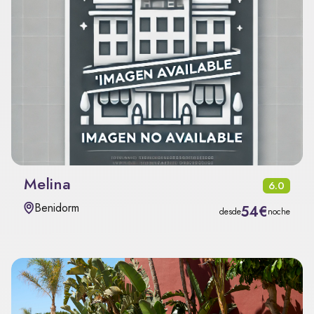
Melina
6.0
Benidorm
54€
desde
noche