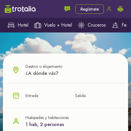
Regístrate
Hotel
Vuelo + Hotel
Cruceros
Ferr
Destino o alojamiento
¿CUÁL VA A SER TU PRÓXIMO TROTE?
Entrada
Salida
Ahorra en tus viajes con
nuestras ofertas
Huéspedes y habitaciones
1 hab, 2 personas