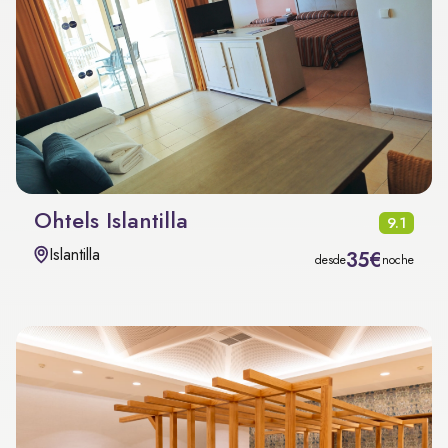
Ohtels Islantilla
9.1
Islantilla
35€
desde
noche