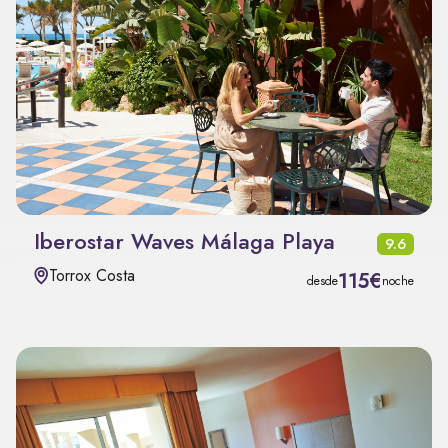
Iberostar Waves Málaga Playa
9.6
Torrox Costa
115€
desde
noche