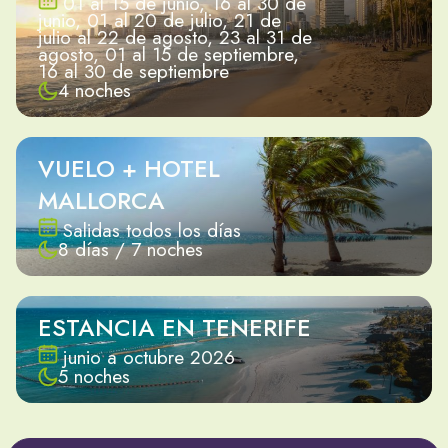
01 al 15 de junio, 16 al 30 de
junio, 01 al 20 de julio, 21 de
julio al 22 de agosto, 23 al 31 de
agosto, 01 al 15 de septiembre,
16 al 30 de septiembre
4 noches
VUELO + HOTEL
MALLORCA
Salidas todos los días
8 días / 7 noches
ESTANCIA EN TENERIFE
junio a octubre 2026
5 noches