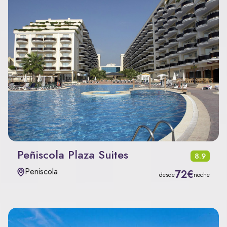
Peñiscola Plaza Suites
8.9
Peniscola
72€
desde
noche