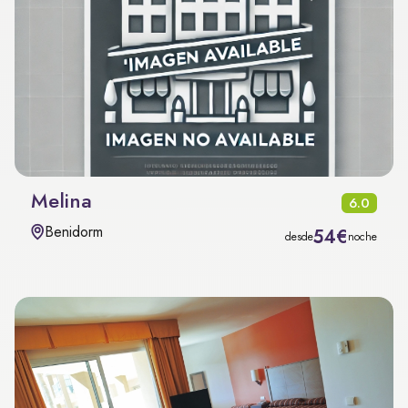
Melina
6.0
Benidorm
54€
desde
noche