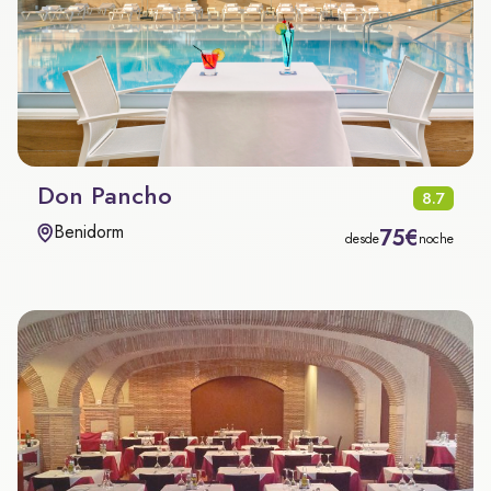
Don Pancho
8.7
Benidorm
75€
desde
noche