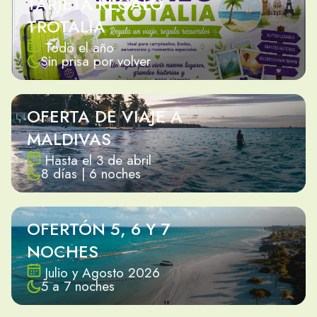
TARJETA REGALO
TROTALIA
Todo el año
Sin prisa por volver
OFERTA DE VIAJE A
MALDIVAS
Hasta el 3 de abril
8 días | 6 noches
OFERTÓN 5, 6 Y 7
NOCHES
Julio y Agosto 2026
5 a 7 noches