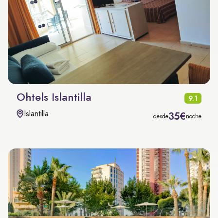
Ohtels Islantilla
9.1
Islantilla
35€
desde
noche