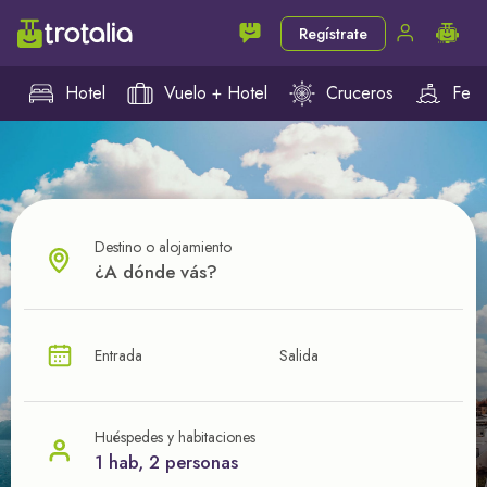
Regístrate
Hotel
Vuelo + Hotel
Cruceros
Ferr
Destino o alojamiento
¿CUÁL VA A SER TU PRÓXIMO TROTE?
Entrada
Salida
Ahorra en tus viajes con
nuestras ofertas
Huéspedes y habitaciones
1 hab, 2 personas