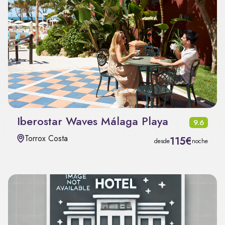
Iberostar Waves Málaga Playa
9.6
Torrox Costa
115€
desde
noche