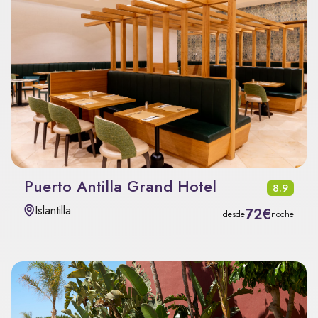
Puerto Antilla Grand Hotel
8.9
Islantilla
72€
desde
noche