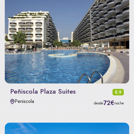
Peñiscola Plaza Suites
8.9
Peniscola
72€
desde
noche