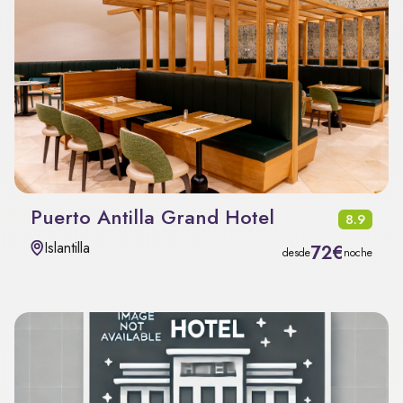
Puerto Antilla Grand Hotel
8.9
Islantilla
72€
desde
noche