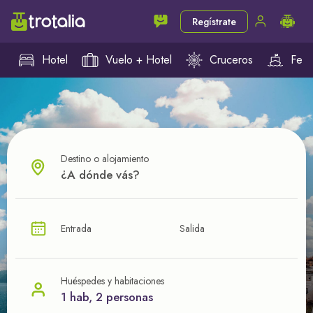
Regístrate
Hotel
Vuelo + Hotel
Cruceros
Ferr
Destino o alojamiento
¿CUÁL VA A SER TU PRÓXIMO TROTE?
Entrada
Salida
Ahorra en tus viajes con
nuestras ofertas
Huéspedes y habitaciones
1 hab, 2 personas