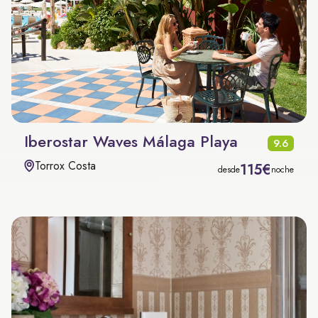
Iberostar Waves Málaga Playa
9.6
Torrox Costa
115€
desde
noche