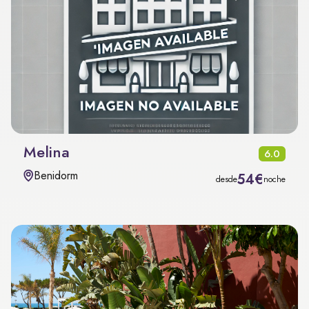
Melina
6.0
Benidorm
54€
desde
noche