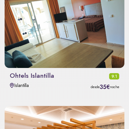
Ohtels Islantilla
9.1
Islantilla
35€
desde
noche