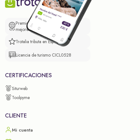
Premio de El Confidencial a las
mejores prácticas empresariales.
Trotalia tributa en España
Licencia de turismo CICL0528
CERTIFICACIONES
Siturweb
Toolpyme
CLIENTE
Mi cuenta