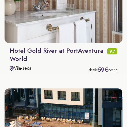
Hotel Gold River at PortAventura
9.7
World
Vila-seca
59€
desde
noche