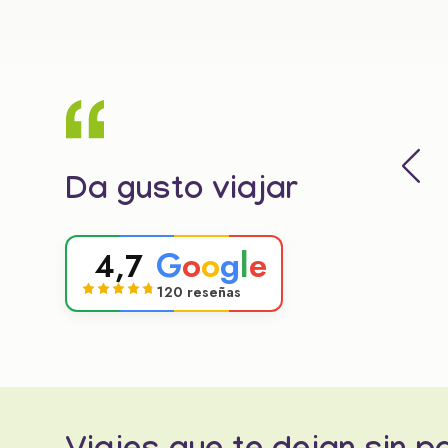
Da gusto viajar
G
o
o
g
l
e
4,7
120 reseñas