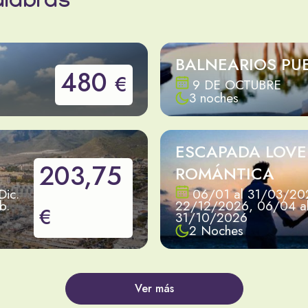
alabras
BALNEARIOS PU
480
€
9 DE OCTUBRE
3 noches
ESCAPADA LOV
203,75
ROMÁNTICA
Dic.
06/01 al 31/03/202
b.
22/12/2026, 06/04 a
€
31/10/2026
2 Noches
Ver más