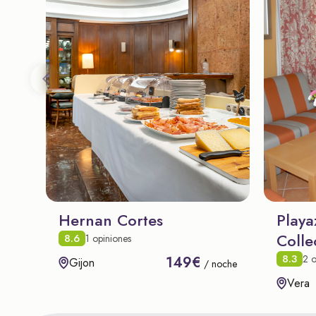
Hernan Cortes
Playa
Colle
8.6
1 opiniones
8.3
2 o
149€
Gijon
/ noche
Vera