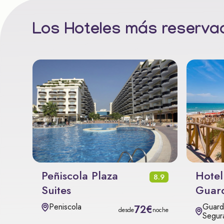
Los Hoteles más reservad
Peñiscola Plaza
Hotel
8.9
Suites
Guar
Guard
Peniscola
72€
desde
noche
Segur