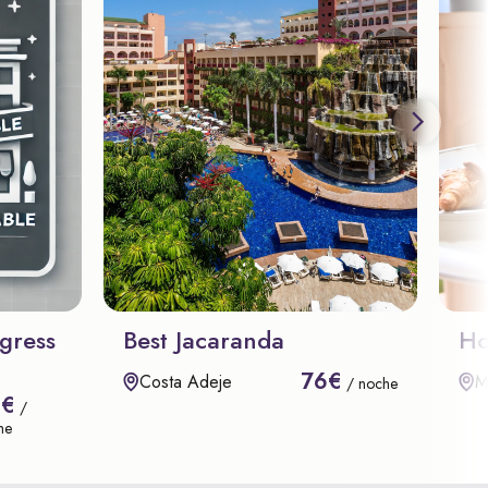
gress
Best Jacaranda
Ho
76€
Costa Adeje
M
/ noche
8€
/
he