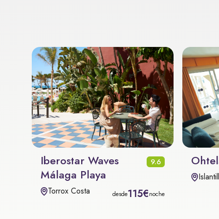
Iberostar Waves
Ohtels
9.6
Málaga Playa
Islantil
Torrox Costa
115€
desde
noche