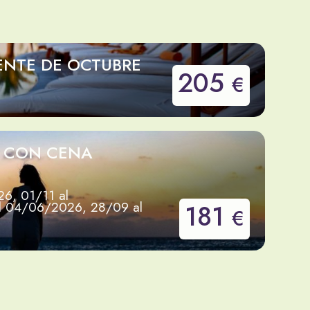
ENTE DE OCTUBRE
205
€
E CON CENA
6, 01/11 al
l 04/06/2026, 28/09 al
181
€