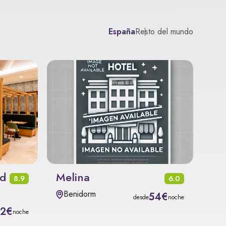
España
Resto del mundo
nd
Melina
8.9
6.0
Benidorm
54€
desde
noche
72€
noche