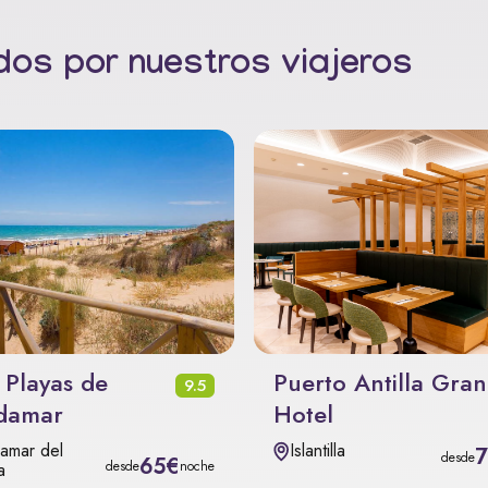
os por nuestros viajeros
 Playas de
Puerto Antilla Gra
9.5
damar
Hotel
amar del
Islantilla
desde
65€
desde
noche
a