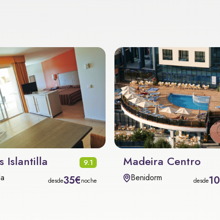
 Islantilla
Madeira Centro
9.1
la
Benidorm
35€
1
desde
noche
desde