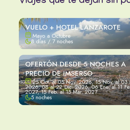
Viajes que te dejan sin p
VUELO + HOTEL LANZAROTE
Mayo a Octubre
8 días / 7 noches
OFERTÓN DESDE 5 NOCHES A
PRECIO DE IMSERSO
25 Oct. al 05 Nov. 2026, 15 Nov. al 03 
2026, 08 al 22 Dic. 2026, 06 Ene. al 11 Fe
2027, 15 Feb. al 15 Mar. 2027
5 noches