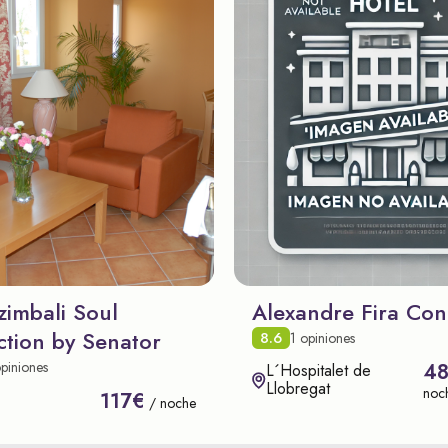
zimbali Soul
Alexandre Fira Con
ction by Senator
8.6
1 opiniones
piniones
4
L´Hospitalet de
Llobregat
noc
117€
/ noche