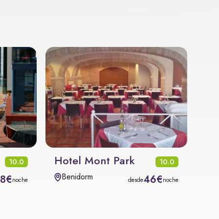
Hotel Mont Park
10.0
10.0
Benidorm
08€
46€
noche
desde
noche