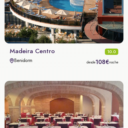
Madeira Centro
10.0
Benidorm
108€
desde
noche