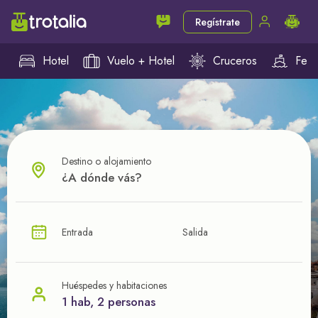
Regístrate
Hotel
Vuelo + Hotel
Cruceros
Ferr
Destino o alojamiento
¿CUÁL VA A SER TU PRÓXIMO TROTE?
Entrada
Salida
Ahorra en tus viajes con
nuestras ofertas
Huéspedes y habitaciones
1 hab, 2 personas