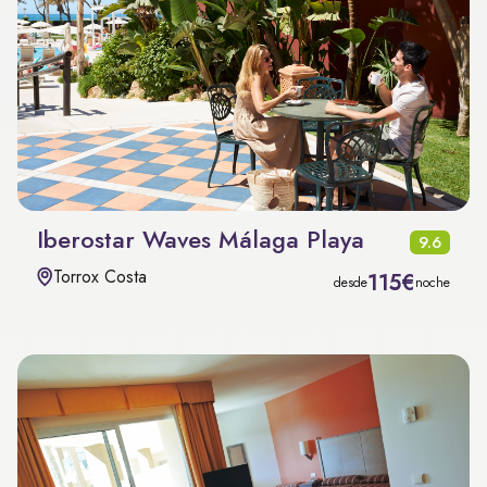
Iberostar Waves Málaga Playa
9.6
Torrox Costa
115€
desde
noche