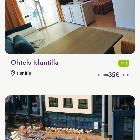
Ohtels Islantilla
9.1
Islantilla
35€
desde
noche