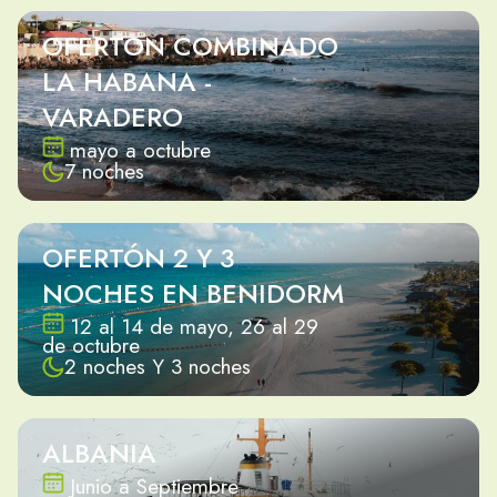
OFERTON COMBINADO
LA HABANA -
VARADERO
mayo a octubre
7 noches
OFERTÓN 2 Y 3
NOCHES EN BENIDORM
12 al 14 de mayo, 26 al 29
de octubre
2 noches Y 3 noches
ALBANIA
Junio a Septiembre