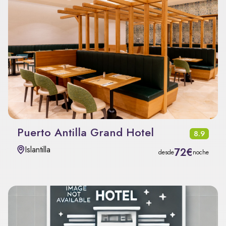
Puerto Antilla Grand Hotel
8.9
Islantilla
72€
desde
noche