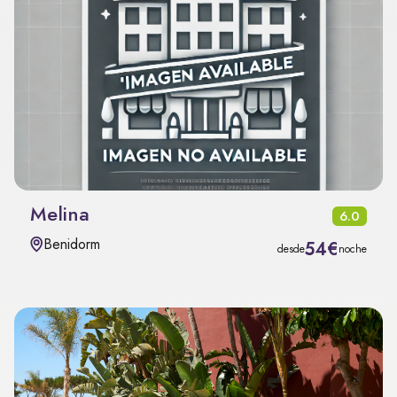
Melina
6.0
Benidorm
54€
desde
noche