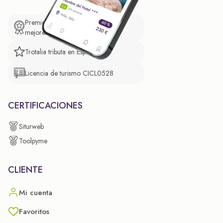
Premio de El Confidencial a las
mejores prácticas empresariales.
Trotalia tributa en España
Licencia de turismo CICL0528
CERTIFICACIONES
Siturweb
Toolpyme
CLIENTE
Mi cuenta
Favoritos