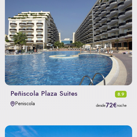
Peñiscola Plaza Suites
8.9
Peniscola
72€
desde
noche