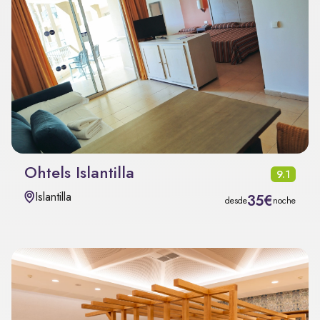
Ohtels Islantilla
9.1
Islantilla
35€
desde
noche