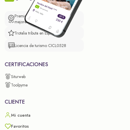
Premio de El Confidencial a las
mejores prácticas empresariales.
Trotalia tributa en España
Licencia de turismo CICL0528
CERTIFICACIONES
Siturweb
Toolpyme
CLIENTE
Mi cuenta
Favoritos