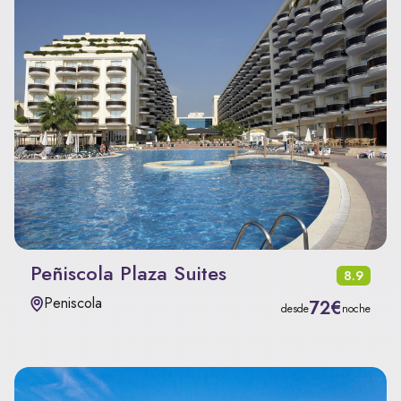
Peñiscola Plaza Suites
8.9
Peniscola
72€
desde
noche