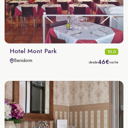
Hotel Mont Park
10.0
Benidorm
46€
desde
noche