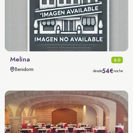
Melina
6.0
Benidorm
54€
desde
noche