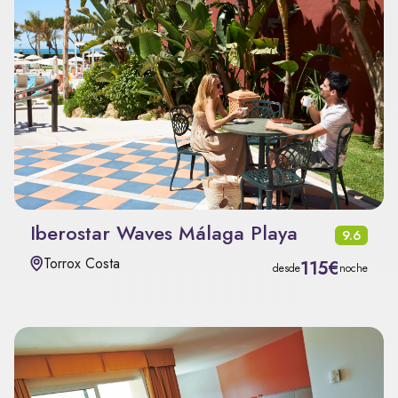
Iberostar Waves Málaga Playa
9.6
Torrox Costa
115€
desde
noche