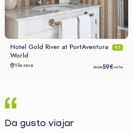
Hotel Gold River at PortAventura
9.7
World
Vila-seca
59€
desde
noche
Da gusto viajar