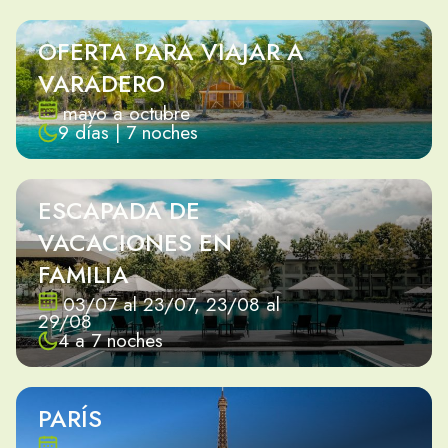
OFERTA PARA VIAJAR A
VARADERO
mayo a octubre
9 días | 7 noches
ESCAPADA DE
VACACIONES EN
FAMILIA
03/07 al 23/07, 23/08 al
29/08
4 a 7 noches
PARÍS