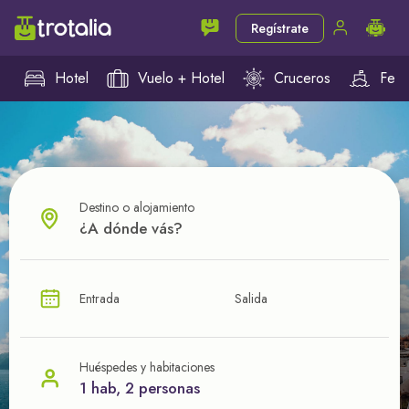
Regístrate
Hotel
Vuelo + Hotel
Cruceros
Ferr
Destino o alojamiento
¿CUÁL VA A SER TU PRÓXIMO TROTE?
Entrada
Salida
Ahorra en tus viajes con
nuestras ofertas
Huéspedes y habitaciones
1 hab, 2 personas