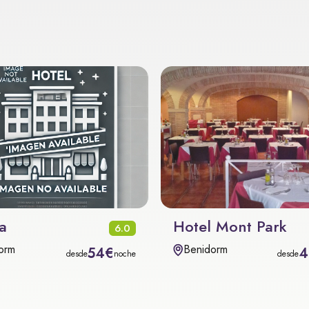
a
Hotel Mont Park
6.0
orm
Benidorm
54€
4
desde
noche
desde