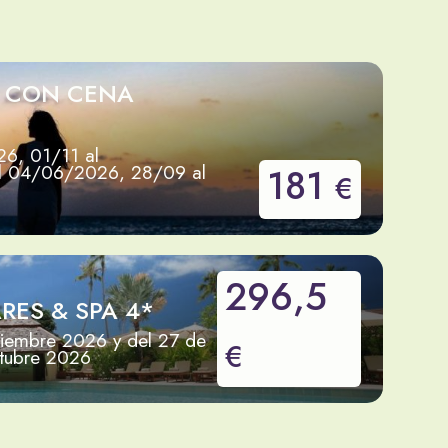
E CON CENA
6, 01/11 al
l 04/06/2026, 28/09 al
181
€
296,5
RES & SPA 4*
tiembre 2026 y del 27 de
€
ctubre 2026