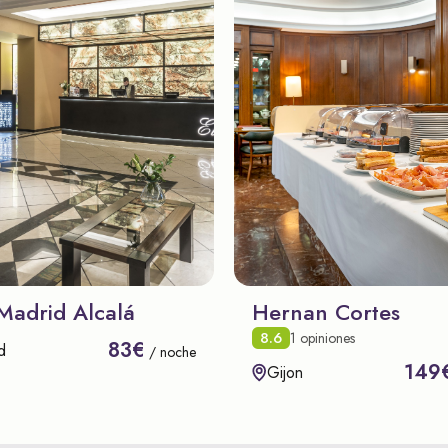
Madrid Alcalá
Hernan Cortes
8.6
1 opiniones
83€
d
/ noche
149
Gijon