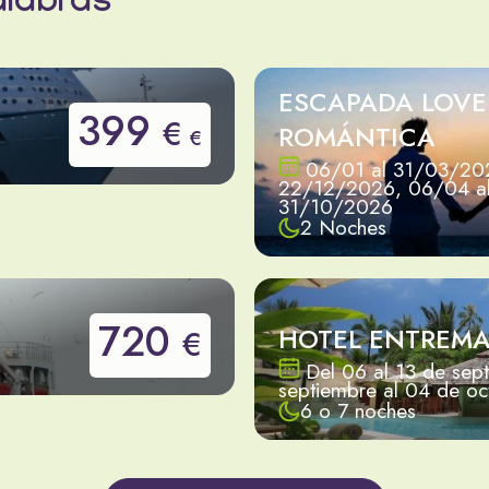
alabras
ESCAPADA LOV
399
€
ROMÁNTICA
€
06/01 al 31/03/202
22/12/2026, 06/04 a
31/10/2026
2 Noches
720
HOTEL ENTREMA
€
Del 06 al 13 de sep
septiembre al 04 de o
6 o 7 noches