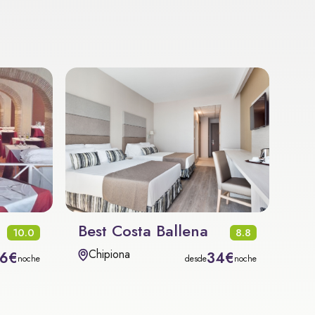
Best Costa Ballena
10.0
8.8
Chipiona
6€
34€
noche
desde
noche