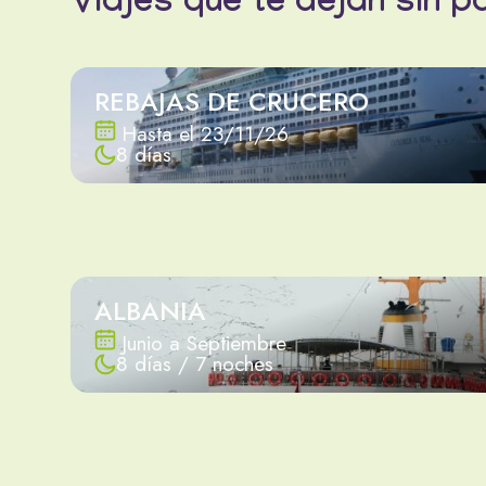
Viajes que te dejan sin p
REBAJAS DE CRUCERO
Hasta el 23/11/26
8 días
ALBANIA
Junio a Septiembre
8 días / 7 noches