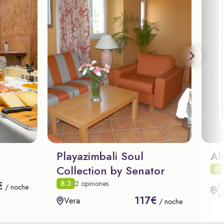
Playazimbali Soul
Al
Collection by Senator
8.
8.3
2 opiniones
€
L
/ noche
L
117€
Vera
/ noche