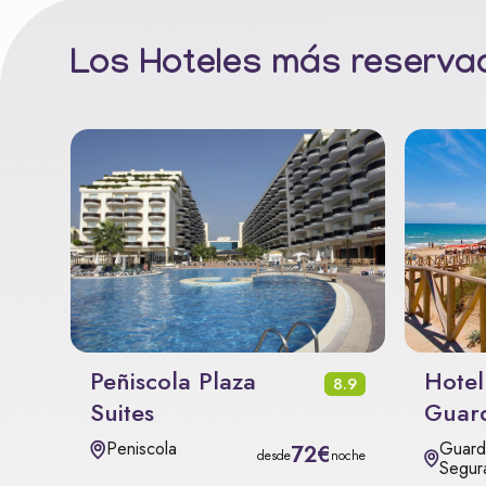
Los Hoteles más reservad
Peñiscola Plaza
Hotel
8.9
Suites
Guar
Guard
Peniscola
72€
desde
noche
Segur