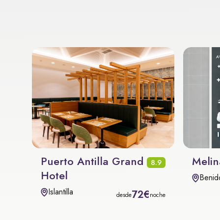
Puerto Antilla Grand
Melin
8.9
Hotel
Benid
Islantilla
72€
desde
noche