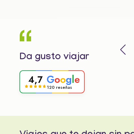
Da gusto viajar
G
o
o
g
l
e
4,7
120 reseñas