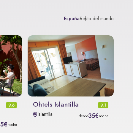
España
Resto del mundo
Ohtels Islantilla
9.6
9.1
Islantilla
35€
desde
noche
15€
noche