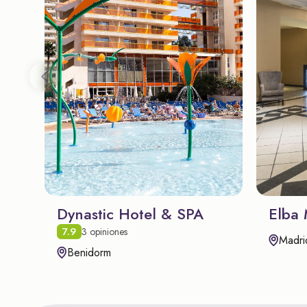
Dynastic Hotel & SPA
Elba 
7.9
3 opiniones
Madri
Benidorm