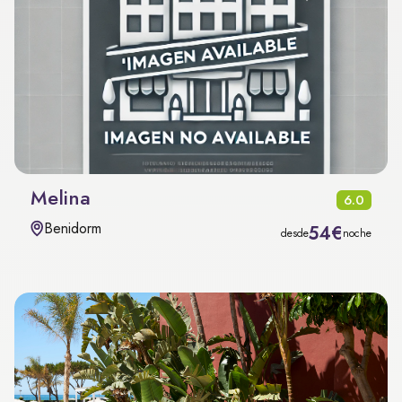
Melina
6.0
Benidorm
54€
desde
noche