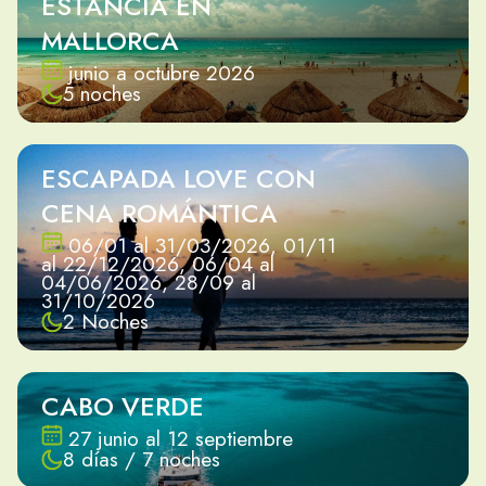
ESTANCIA EN
MALLORCA
junio a octubre 2026
5 noches
ESCAPADA LOVE CON
CENA ROMÁNTICA
06/01 al 31/03/2026, 01/11
al 22/12/2026, 06/04 al
04/06/2026, 28/09 al
31/10/2026
2 Noches
CABO VERDE
27 junio al 12 septiembre
8 días / 7 noches