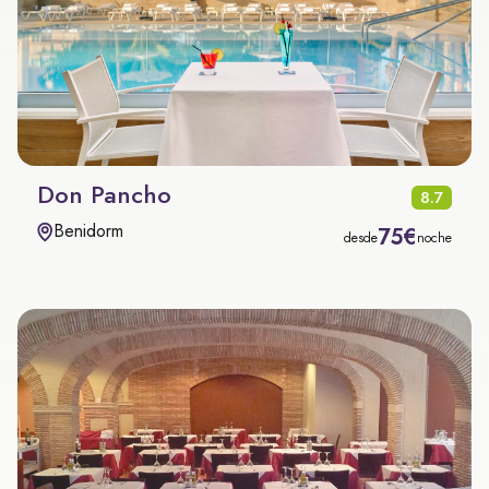
Don Pancho
8.7
Benidorm
75€
desde
noche