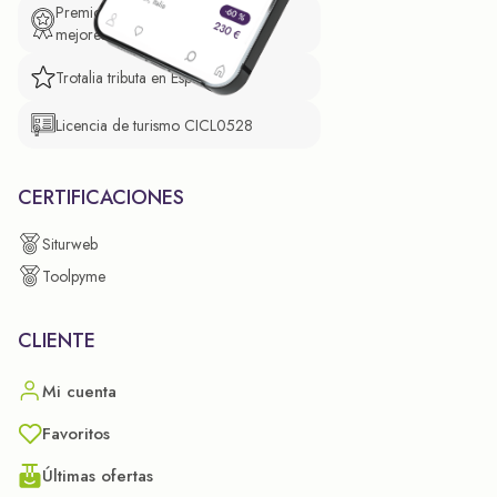
Premio de El Confidencial a las
mejores prácticas empresariales.
Trotalia tributa en España
Licencia de turismo CICL0528
CERTIFICACIONES
Siturweb
Toolpyme
CLIENTE
Mi cuenta
Favoritos
Últimas ofertas