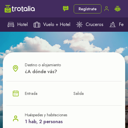
Regístrate
Hotel
Vuelo + Hotel
Cruceros
Ferr
Destino o alojamiento
¿CUÁL VA A SER TU PRÓXIMO TROTE?
Entrada
Salida
Ahorra en tus viajes con
nuestras ofertas
Huéspedes y habitaciones
1 hab, 2 personas