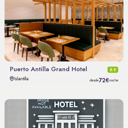
Puerto Antilla Grand Hotel
8.9
Islantilla
72€
desde
noche