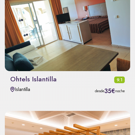
Ohtels Islantilla
9.1
Islantilla
35€
desde
noche