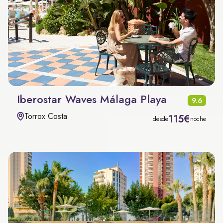
Iberostar Waves Málaga Playa
9.6
Torrox Costa
115€
desde
noche