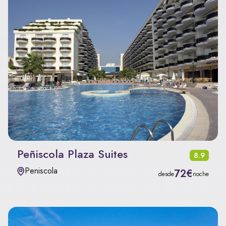
Peñiscola Plaza Suites
8.9
Peniscola
72€
desde
noche