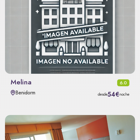
Melina
6.0
Benidorm
54€
desde
noche