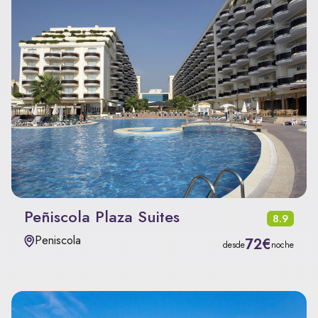
Peñiscola Plaza Suites
8.9
Peniscola
72€
desde
noche