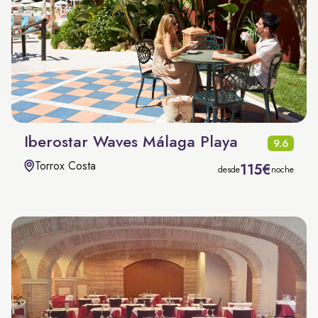
Iberostar Waves Málaga Playa
9.6
Torrox Costa
115€
desde
noche