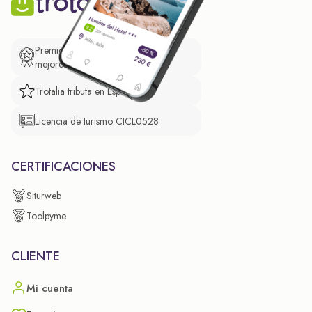
Premio de El Confidencial a las
mejores prácticas empresariales.
Trotalia tributa en España
Licencia de turismo CICL0528
CERTIFICACIONES
Siturweb
Toolpyme
CLIENTE
Mi cuenta