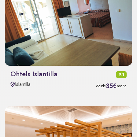
Ohtels Islantilla
9.1
Islantilla
35€
desde
noche