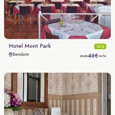
Hotel Mont Park
10.0
Benidorm
46€
desde
noche