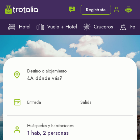
Regístrate
Hotel
Vuelo + Hotel
Cruceros
Ferr
Destino o alojamiento
¿CUÁL VA A SER TU PRÓXIMO TROTE?
Entrada
Salida
Ahorra en tus viajes con
nuestras ofertas
Huéspedes y habitaciones
1 hab, 2 personas