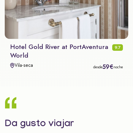
Hotel Gold River at PortAventura
9.7
World
Vila-seca
59€
desde
noche
Da gusto viajar